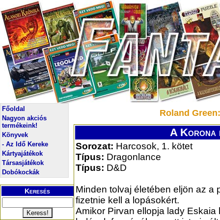
Főoldal
Roland Green:
Nagyon akciós
termékeink!
A Korona l
Könyvek
- Az Idő Kereke
Sorozat:
Harcosok, 1. kötet
Kártyajátékok
Típus:
Dragonlance
Társasjátékok
Típus:
D&D
Dobókockák
Minden tolvaj életében eljön az a p
Keresés
fizetnie kell a lopásokért.
Amikor Pirvan ellopja lady Eskaia