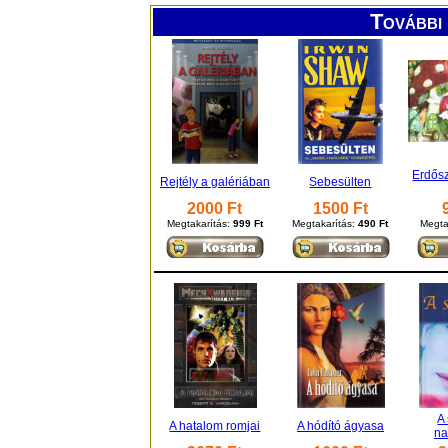
További 
Erdősz
Rejtély a galériában
Sebesülten
2000 Ft
1500 Ft
Megtakarítás:
999 Ft
Megtakarítás:
490 Ft
Megta
A
A hatalom romjai
A hódító ágyasa
na