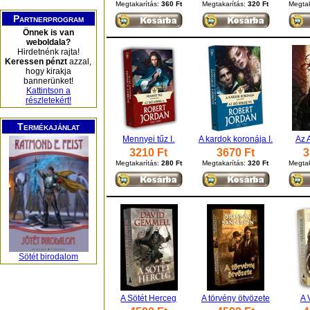
Megtakarítás:
360 Ft
Megtakarítás:
320 Ft
Megtak
Partnerprogram
Önnek is van
weboldala?
Hirdetnénk rajta!
Keressen pénzt
azzal,
hogy kirakja
bannerünket!
Kattintson a
részletekért!
Termékajánlat
Mennyei tűz I.
A kardok koronája I.
Az 
3210 Ft
3670 Ft
3
Megtakarítás:
280 Ft
Megtakarítás:
320 Ft
Megtak
Sötét birodalom
A Sötét Herceg
A törvény ötvözete
A 