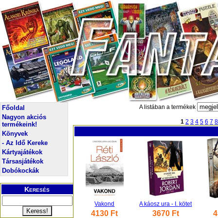
A listában a termékek
Főoldal
Nagyon akciós
1
2
3
4
5
6
7
8
termékeink!
Könyvek
- Az Idő Kereke
Kártyajátékok
Társasjátékok
Dobókockák
Keresés
Vakond
A káosz ura - I. kötet
4130 Ft
3670 Ft
4