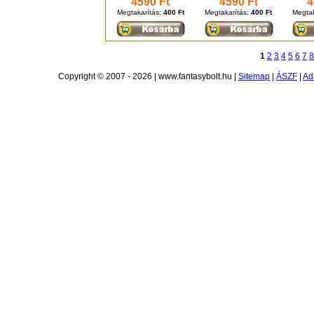
4590 Ft
4590 Ft
4
Megtakarítás:
400 Ft
Megtakarítás:
400 Ft
Megtak
1
2
3
4
5
6
7
8
Copyright © 2007 - 2026 | www.fantasybolt.hu |
Sitemap
|
ÁSZF
|
Ad