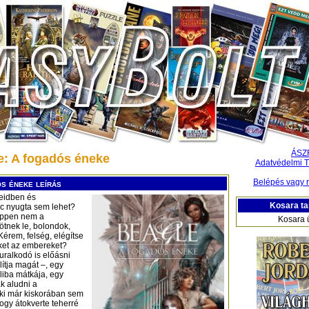
ÁSZ
e: A fogadós éneke
Adatvédelmi T
Belépés vagy r
s éneke leírás
seidben és
Kosara ta
c nyugta sem lehet?
 éppen nem a
Kosara 
tnek le, bolondok,
érem, felség, elégítse
eket az embereket?
alkodó is előásni
ítja magát –, egy
 liba mátkája, egy
k aludni a
aki már kiskorában sem
hogy átokverte teherré