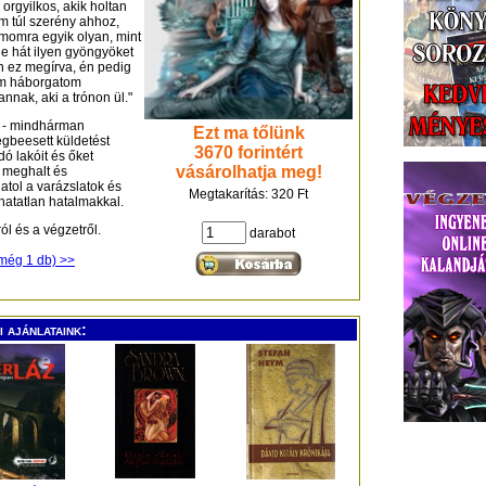
 orgyilkos, akik holtan
m túl szerény ahhoz,
ámomra egyik olyan, mint
e hát ilyen gyöngyöket
n ez megírva, én pedig
em háborgatom
nak, aki a trónon ül."
 - mindhárman
Ezt ma tőlünk
égbeesett küldetést
3670 forintért
ó lakóit és őket
vásárolhatja meg!
i meghalt és
atol a varázslatok és
Megtakarítás: 320 Ft
ghatatlan hatalmakkal.
ól és a végzetről.
darabot
(még 1 db) >>
 ajánlataink: