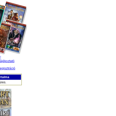
F
ájékoztató
egisztráció
rtalma
üres.