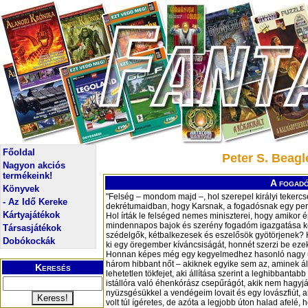
Főoldal
Peter S. Beagl
Nagyon akciós
termékeink!
A fogadó
Könyvek
"Felség – mondom majd –, hol szerepel királyi tekerc
- Az Idő Kereke
dekrétumaidban, hogy Karsnak, a fogadósnak egy per
Kártyajátékok
Hol írták le felséged nemes miniszterei, hogy amikor
mindennapos bajok és szerény fogadóm igazgatása kö
Társasjátékok
szédelgők, kétbalkezesek és eszelősök gyötörjenek? K
Dobókockák
ki egy öregember kíváncsiságát, honnét szerzi be ez
Honnan képes még egy kegyelmedhez hasonló nagy ur
három hibbant nőt – akiknek egyike sem az, aminek áll
Keresés
lehetetlen tökfejet, aki állítása szerint a leghibbantabb
istállóra való éhenkórász csepűrágót, akik nem hagyjá
nyüzsgésükkel a vendégeim lovait és egy lovászfiút, 
volt túl ígéretes, de azóta a legjobb úton halad afelé, 