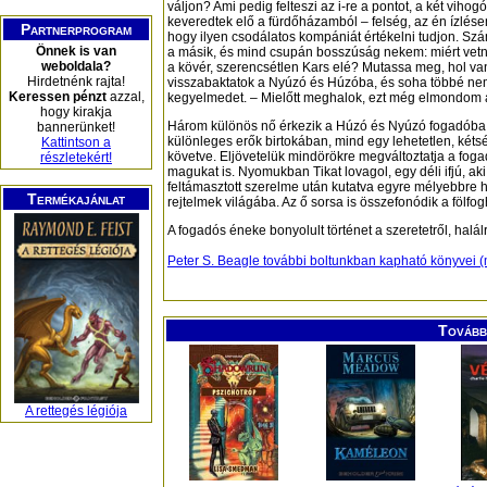
váljon? Ami pedig felteszi az i-re a pontot, a két vihogó
keveredtek elő a fürdőházamból – felség, az én ízlése
Partnerprogram
hogy ilyen csodálatos kompániát értékelni tudjon. Sz
Önnek is van
a másik, és mind csupán bosszúság nekem: miért vetn
weboldala?
a kövér, szerencsétlen Kars elé? Mutassa meg, hol va
Hirdetnénk rajta!
visszabaktatok a Nyúzó és Húzóba, és soha többé n
Keressen pénzt
azzal,
kegyelmedet. – Mielőtt meghalok, ezt még elmondom an
hogy kirakja
Három különös nő érkezik a Húzó és Nyúzó fogadóba
bannerünket!
különleges erők birtokában, mind egy lehetetlen, kéts
Kattintson a
követve. Eljövetelük mindörökre megváltoztatja a fogad
részletekért!
magukat is. Nyomukban Tikat lovagol, egy déli ifjú, ak
feltámasztott szerelme után kutatva egyre mélyebbre h
Termékajánlat
rejtelmek világába. Az ő sorsa is összefonódik a fölfo
A fogadós éneke bonyolult történet a szeretetről, halálr
Peter S. Beagle további boltunkban kapható könyvei 
További
A rettegés légiója