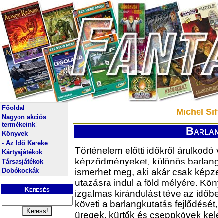
Főoldal
Michel Sif
Nagyon akciós
termékeink!
Barlan
Könyvek
- Az Idő Kereke
Történelem előtti időkről árulkodó v
Kártyajátékok
képződményeket, különös barlang
Társasjátékok
Dobókockák
ismerhet meg, aki akár csak képz
utazásra indul a föld mélyére. Kö
Keresés
izgalmas kirándulást téve az időb
követi a barlangkutatás fejlődését, 
üregek, kürtők és cseppkövek ke