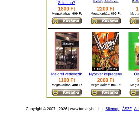
Izvilág Zsoltival
Bék
Sciortino?
1800 Ft
2200 Ft
1
Megtakarítás:
699 Ft
Megtakarítás:
600 Ft
Megta
Maigret védekezik
Nyócker képregény
Ol
1100 Ft
2000 Ft
Megtakarítás:
400 Ft
Megtakarítás:
980 Ft
Megta
Copyright © 2007 - 2026 | www.fantasybolt.hu |
Sitemap
|
ÁSZF
|
Ad