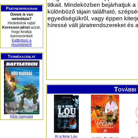
titkait. Mindeközben bejárhatjuk a
Partnerprogram
különböző tájain található, szépsé
Önnek is van
egyediségükről, vagy éppen kiterj
weboldala?
Hirdetnénk rajta!
híressé vált járatrendszereket és 
Keressen pénzt
azzal,
hogy kirakja
bannerünket!
Kattintson a
részletekért!
Termékajánlat
További 
Hősi nagyság
Ki a fene Lou