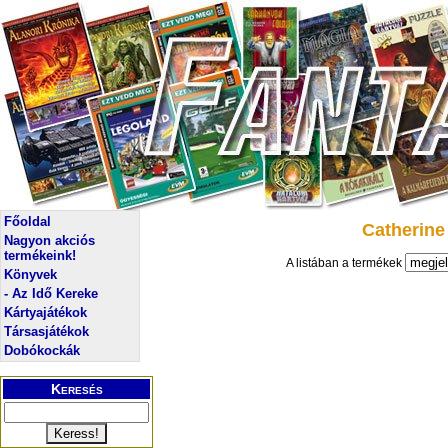
Főoldal
Catherine
Nagyon akciós
termékeink!
A listában a termékek
Könyvek
- Az Idő Kereke
Kártyajátékok
Társasjátékok
Dobókockák
Keresés