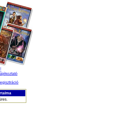
F
ájékoztató
egisztráció
rtalma
üres.