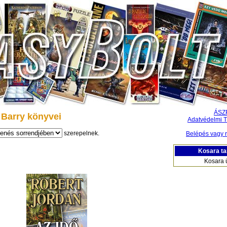
ÁSZ
 Barry könyvei
Adatvédelmi T
szerepelnek.
Belépés vagy r
Kosara ta
Kosara 