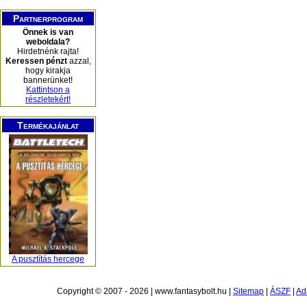
Partnerprogram
Önnek is van
weboldala?
Hirdetnénk rajta!
Keressen pénzt
azzal,
hogy kirakja
bannerünket!
Kattintson a
részletekért!
Termékajánlat
A pusztítás hercege
Copyright © 2007 - 2026 | www.fantasybolt.hu |
Sitemap
|
ÁSZF
|
Ad