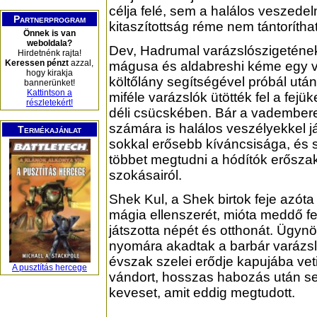
célja felé, sem a halálos veszede
Partnerprogram
kitaszítottság réme nem tántoríthat
Önnek is van
weboldala?
Dev, Hadrumal varázslószigetének
Hirdetnénk rajta!
Keressen pénzt
azzal,
mágusa és aldabreshi kéme egy v
hogy kirakja
költőlány segítségével próbál után
bannerünket!
Kattintson a
miféle varázslók ütötték fel a fejük
részletekért!
déli csücskében. Bár a vadember
számára is halálos veszélyekkel já
Termékajánlat
sokkal erősebb kíváncsisága, és 
többet megtudni a hódítók erősza
szokásairól.
Shek Kul, a Shek birtok feje azóta 
mágia ellenszerét, mióta meddő fe
játszotta népét és otthonát. Ügynök
nyomára akadtak a barbár varázsl
évszak szelei erődje kapujába veti
A pusztítás hercege
vándort, hosszas habozás után segí
keveset, amit eddig megtudott.