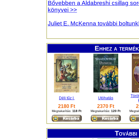
Bővebben a Aldabreshi csillag soroz
könyvei >>
Juliet E. McKenna további boltun
Ehhez a termék
Töröt
Déli tűz I.
Utóhatás
2180 Ft
2370 Ft
2
Megtakarítás:
118 Ft
Megtakarítás:
120 Ft
Megtak
További 