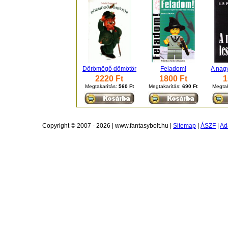
Dörömögő dömötör
Feladom!
A nag
2220 Ft
1800 Ft
1
Megtakarítás:
560 Ft
Megtakarítás:
690 Ft
Megtak
Copyright © 2007 - 2026 | www.fantasybolt.hu |
Sitemap
|
ÁSZF
|
Ad