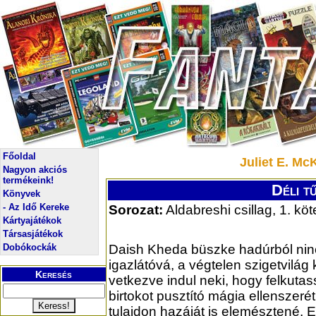
Főoldal
Juliet E. McK
Nagyon akciós
termékeink!
Déli tű
Könyvek
- Az Idő Kereke
Sorozat:
Aldabreshi csillag, 1. köt
Kártyajátékok
Társasjátékok
Dobókockák
Daish Kheda büszke hadúrból nin
igazlátóvá, a végtelen szigetvilág
Keresés
vetkezve indul neki, hogy felkutas
birtokot pusztító mágia ellenszerét
tulajdon hazáját is elemésztené. E