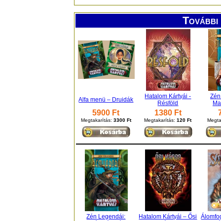
További 
Hatalom Kártyái -
Zén
Alfa menü – Druidák
Résföld
Ma
5900 Ft
1380 Ft
Megtakarítás:
3300 Ft
Megtakarítás:
120 Ft
Megta
Zén Legendái:
Hatalom Kártyái – Ősi
Álomfo