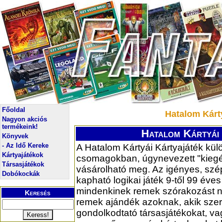
Főoldal
Hatalom Kárt
Nagyon akciós
termékeink!
Hatalom Kártyái
Könyvek
- Az Idő Kereke
A Hatalom Kártyái Kártyajáték kü
Kártyajátékok
csomagokban, úgynevezett "kieg
Társasjátékok
vásárolható meg. Az igényes, sz
Dobókockák
kapható logikai játék 9-től 99 éves
mindenkinek remek szórakozást ny
Keresés
remek ajándék azoknak, akik szer
gondolkodtató társasjátékokat, v