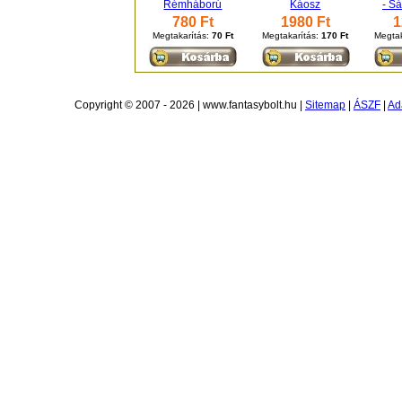
Rémháború
Káosz
- S
780 Ft
1980 Ft
1
Megtakarítás:
70 Ft
Megtakarítás:
170 Ft
Megtak
Copyright © 2007 - 2026 | www.fantasybolt.hu |
Sitemap
|
ÁSZF
|
Ad