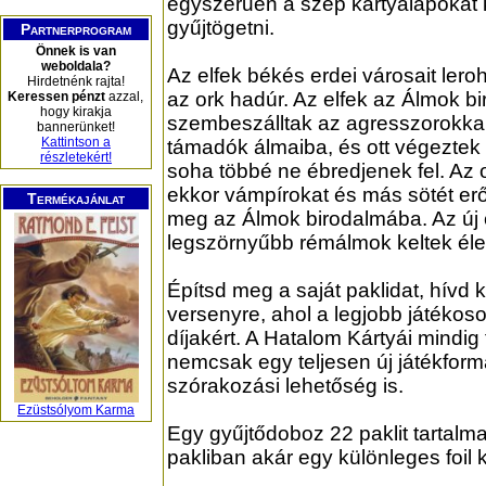
egyszerűen a szép kártyalapokat 
gyűjtögetni.
Partnerprogram
Önnek is van
weboldala?
Az elfek békés erdei városait leroh
Hirdetnénk rajta!
az ork hadúr. Az elfek az Álmok b
Keressen pénzt
azzal,
hogy kirakja
szembeszálltak az agresszorokkal
bannerünket!
Kattintson a
támadók álmaiba, és ott végeztek
részletekért!
soha többé ne ébredjenek fel. Az
ekkor vámpírokat és más sötét erő
Termékajánlat
meg az Álmok birodalmába. Az új 
legszörnyűbb rémálmok keltek élet
Építsd meg a saját paklidat, hívd k
versenyre, ahol a legjobb játéko
díjakért. A Hatalom Kártyái mindig
nemcsak egy teljesen új játékfo
szórakozási lehetőség is.
Ezüstsólyom Karma
Egy gyűjtődoboz 22 paklit tartalma
pakliban akár egy különleges foil ká