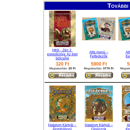
További 
HKK - Zén 2.
Alfa menü –
Al
expedíciója: Az élet
Felfedezők
Ke
bölcsője
320 Ft
5900 Ft
5
Megtakarítás:
20 Ft
Megtakarítás:
3770 Ft
Megtak
Hatalom Kártyái –
Hatalom Kártyái –
Al
Álomháború
Gigászok
Ke