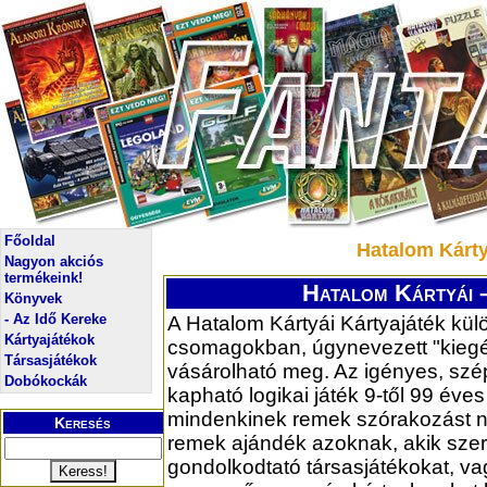
Főoldal
Hatalom Kárty
Nagyon akciós
termékeink!
Hatalom Kártyái 
Könyvek
- Az Idő Kereke
A Hatalom Kártyái Kártyajáték kü
Kártyajátékok
csomagokban, úgynevezett "kieg
Társasjátékok
vásárolható meg. Az igényes, sz
Dobókockák
kapható logikai játék 9-től 99 éves
mindenkinek remek szórakozást ny
Keresés
remek ajándék azoknak, akik szer
gondolkodtató társasjátékokat, v