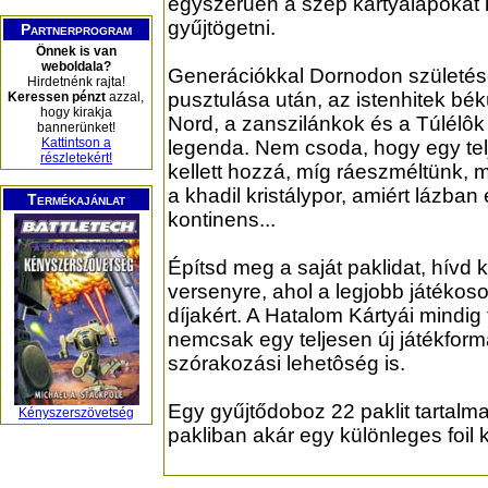
egyszerűen a szép kártyalapokat 
gyűjtögetni.
Partnerprogram
Önnek is van
weboldala?
Generációkkal Dornodon születés
Hirdetnénk rajta!
pusztulása után, az istenhitek bék
Keressen pénzt
azzal,
hogy kirakja
Nord, a zanszilánkok és a Túlélôk
bannerünket!
Kattintson a
legenda. Nem csoda, hogy egy te
részletekért!
kellett hozzá, míg ráeszméltünk, m
a khadil kristálypor, amiért lázban
Termékajánlat
kontinens...
Építsd meg a saját paklidat, hívd k
versenyre, ahol a legjobb játéko
díjakért. A Hatalom Kártyái mindig
nemcsak egy teljesen új játékfo
szórakozási lehetôség is.
Egy gyűjtődoboz 22 paklit tartalma
Kényszerszövetség
pakliban akár egy különleges foil ká