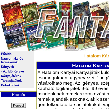
Főoldal
Hatalom Kár
Nagyon akciós
termékeink!
Hatalom Kártyái
Könyvek
- Az Idő Kereke
A Hatalom Kártyái Kártyajáték kü
Kártyajátékok
csomagokban, úgynevezett "kieg
Társasjátékok
vásárolható meg. Az igényes, sz
Dobókockák
kapható logikai játék 9-től 99 éves
mindenkinek remek szórakozást ny
Keresés
remek ajándék azoknak, akik szer
gondolkodtató társasjátékokat, v