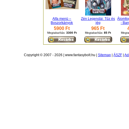
Alfa menü –
Zén Legendái: Tűz és
Álomfo
Boszorkányok
jég
- Ba
5900 Ft
965 Ft
Megtakarítás:
3300 Ft
Megtakarítás:
85 Ft
Megta
Copyright © 2007 - 2026 | www.fantasybolt.hu |
Sitemap
|
ÁSZF
|
Ad