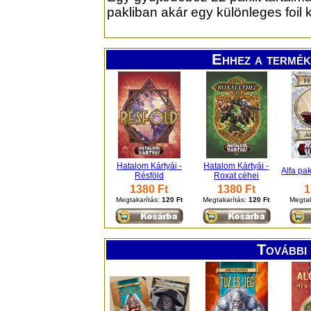
pakliban akár egy különleges foil ká
Ehhez a termék
Hatalom Kártyái -
Hatalom Kártyái -
Alfa pak
Résföld
Roxat céhei
1380 Ft
1380 Ft
1
Megtakarítás:
120 Ft
Megtakarítás:
120 Ft
Megtak
További 