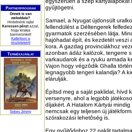
egyszerűen a szép kártyalapokat 
gyűjtögetni.
Partnerprogram
Önnek is van
weboldala?
Samael, a Nyugat újdonsült uralko
Hirdetnénk rajta!
fellendülést a Déltengerek felfede
Keressen pénzt
azzal,
hogy kirakja
gyarmatok szerzésében látja. Min
bannerünket!
Kattintson a
hajóhadat épít, és kezdetét veszi
részletekért!
kora. A gazdag provinciákhoz veze
azonban ádáz kalózok, tengerre sz
Termékajánlat
varkaudarok és a ryuku armada ke
Vajon hogy végzôdik Ghalla tört
legnagyobb tengeri kalandja? A kie
elárulják.
Építsd meg a saját paklidat, hívd k
versenyre, ahol a legjobb játéko
díjakért. A Hatalom Kártyái mindig
nemcsak egy teljesen új játékfo
Sebes Jimmy
szórakozási lehetôség is.
Egy gyűjtődoboz 22 paklit tartalma