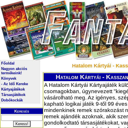
Főoldal
Hatalom Kártyái - Kass
Nagyon akciós
termékeink!
Hatalom Kártyái - Kasszan
Könyvek
- Az Idő Kereke
A Hatalom Kártyái Kártyajáték kü
Kártyajátékok
csomagokban, úgynevezett "kieg
Társasjátékok
vásárolható meg. Az igényes, sz
Dobókockák
kapható logikai játék 9-től 99 éves
mindenkinek remek szórakozást ny
Keresés
remek ajándék azoknak, akik szer
gondolkodtató társasjátékokat, v