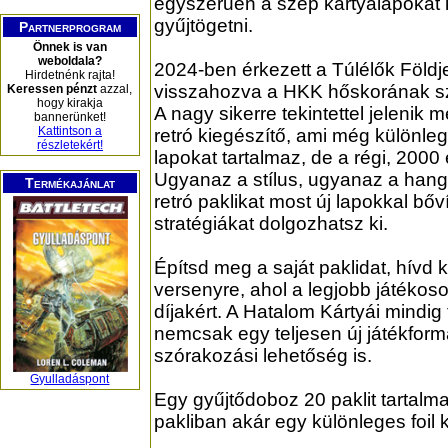
egyszerűen a szép kártyalapokat 
gyűjtögetni.
Partnerprogram
Önnek is van
weboldala?
2024-ben érkezett a Túlélők Földje
Hirdetnénk rajta!
visszahozva a HKK hőskorának sze
Keressen pénzt
azzal,
hogy kirakja
A nagy sikerre tekintettel jelenik 
bannerünket!
Kattintson a
retró kiegészítő, ami még különle
részletekért!
lapokat tartalmaz, de a régi, 2000 
Ugyanaz a stílus, ugyanaz a hangul
Termékajánlat
retró paklikat most új lapokkal bőví
stratégiákat dolgozhatsz ki.
Építsd meg a saját paklidat, hívd k
versenyre, ahol a legjobb játéko
díjakért. A Hatalom Kártyái mindig
nemcsak egy teljesen új játékfo
szórakozási lehetőség is.
Gyulladáspont
Egy gyűjtődoboz 20 paklit tartalma
pakliban akár egy különleges foil ká