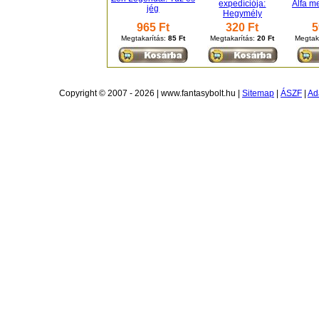
expedíciója:
Alfa m
jég
Hegymély
965 Ft
320 Ft
5
Megtakarítás:
85 Ft
Megtakarítás:
20 Ft
Megtak
Copyright © 2007 - 2026 | www.fantasybolt.hu |
Sitemap
|
ÁSZF
|
Ad