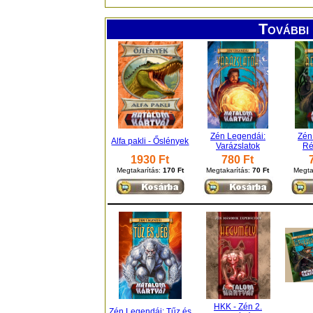
További 
Zén Legendái:
Zén
Alfa pakli - Őslények
Varázslatok
Ré
1930 Ft
780 Ft
Megtakarítás:
170 Ft
Megtakarítás:
70 Ft
Megta
HKK - Zén 2.
Zén Legendái: Tűz és