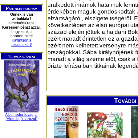
uralkodott imámok hatalmuk fennt
Partnerprogram
érdekében maguk gondoskodtak
Önnek is van
elzártságáról, elszigeteltségéről.
weboldala?
Hirdetnénk rajta!
következtében az első európai ut
Keressen pénzt
azzal,
század elején jöttek a hajdani Bo
hogy kirakja
bannerünket!
ezért maradt érintetlen ez a gazdag
Kattintson a
ezért nem kelhetett versenyre más
részletekért!
országokkal. Sába királynőjének fö
Termékajánlat
maradt a világ szeme elől, csak a 
őrizte leírásaiban titkainak legendá
További 
A bolhedor lovagjai
(Álomfogó sorozat)