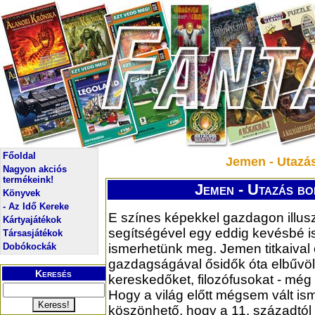
Főoldal
Jemen - Utazá
Nagyon akciós
termékeink!
Jemen - Utazás bo
Könyvek
- Az Idő Kereke
E színes képekkel gazdagon illuszt
Kártyajátékok
segítségével egy eddig kevésbé i
Társasjátékok
Dobókockák
ismerhetünk meg. Jemen titkaival
gazdagságával ősidők óta elbűvöl
Keresés
kereskedőket, filozófusokat - még a
Hogy a világ előtt mégsem vált is
köszönhető, hogy a 11. századtól