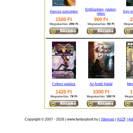
Erdőszélen, nádon,
Harcos szerzetes
Egy m
réten
1500 Ft
900 Ft
2
Megtakarítás:
490 Ft
Megtakarítás:
90 Ft
Megtak
Csíkos vadász
Az Arató Halál
Me
1420 Ft
3300 Ft
1
Megtakarítás:
78 Ft
Megtakarítás:
180 Ft
Megta
Copyright © 2007 - 2026 | www.fantasybolt.hu |
Sitemap
|
ÁSZF
|
Ad