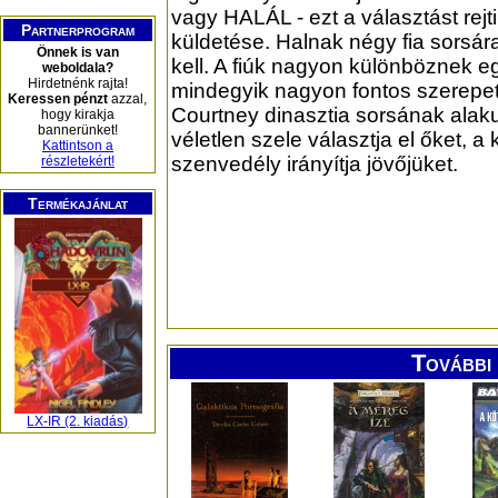
vagy HALÁL - ezt a választást rej
Partnerprogram
küldetése. Halnak négy fia sorsár
Önnek is van
kell. A fiúk nagyon különböznek e
weboldala?
Hirdetnénk rajta!
mindegyik nagyon fontos szerepet 
Keressen pénzt
azzal,
Courtney dinasztia sorsának alak
hogy kirakja
bannerünket!
véletlen szele választja el őket, a
Kattintson a
szenvedély irányítja jövőjüket.
részletekért!
Termékajánlat
További 
LX-IR (2. kiadás)