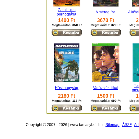
Galaktikus
A méreg íze
A köt
pornográfia
1400 Ft
3670 Ft
2
Megtakarítás:
350 Ft
Megtakarítás:
320 Ft
Megtak
Te
Hősi nagyság
Varázslók titkai
mér
2180 Ft
1500 Ft
1
Megtakarítás:
118 Ft
Megtakarítás:
490 Ft
Megtak
Copyright © 2007 - 2026 | www.fantasybolt.hu |
Sitemap
|
ÁSZF
|
Ad