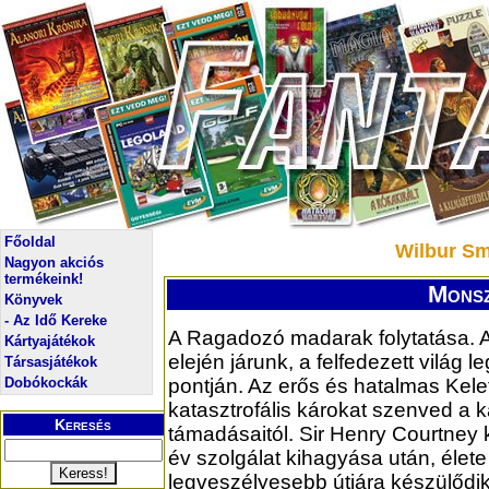
Főoldal
Wilbur S
Nagyon akciós
termékeink!
Monsz
Könyvek
- Az Idő Kereke
A Ragadozó madarak folytatása. A
Kártyajátékok
elején járunk, a felfedezett világ l
Társasjátékok
Dobókockák
pontján. Az erős és hatalmas Kele
katasztrofális károkat szenved a 
Keresés
támadásaitól. Sir Henry Courtney
év szolgálat kihagyása után, élete
legveszélyesebb útjára készülőd