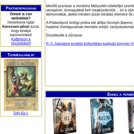
Mielőtt azonban a mostoha Mélysötét sötételfjei sze
Partnerprogram
seregével, önmagukkal kell megküzdeniük… és a váro
Önnek is van
démonokkal, akiket minden józan belátás ellenére ők
weboldala?
Hirdetnénk rajta!
A Pókkirálynő ördögi próba elé állítja Gromph Baenr
Keressen pénzt
azzal,
hatalmú ősmágusának mentális erejét, varázstudományá
hogy kirakja
bannerünket!
Eluralkodik a zűrzavar.
Kattintson a
részletekért!
R. A. Salvatore további boltunkban kapható könyvei (
Termékajánlat
Ehhez a termé
Déli tűz I.