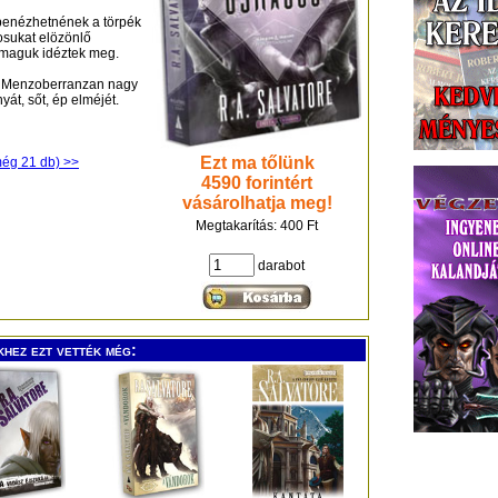
mbenézhetnének a törpék
sukat elözönlő
 maguk idéztek meg.
e, Menzoberranzan nagy
t, sőt, ép elméjét.
Ezt ma tőlünk
még 21 db) >>
4590 forintért
vásárolhatja meg!
Megtakarítás: 400 Ft
darabot
khez ezt vették még: