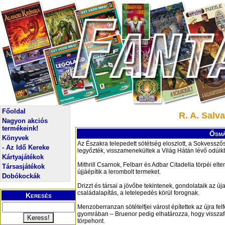
Főoldal
R. A. Salv
Nagyon akciós
termékeink!
Ősmá
Könyvek
Az Északra telepedett sötétség eloszlott, a Sokvesszős 
- Az Idő Kereke
legyőzték, visszamenekültek a Világ Hátán lévő odúik
Kártyajátékok
Mithrill Csarnok, Felbarr és Adbar Citadella törpéi elte
Társasjátékok
újjáépítik a lerombolt termeket.
Dobókockák
Drizzt és társai a jövőbe tekintenek, gondolataik az ú
családalapítás, a letelepedés körül forognak.
Keresés
Menzoberranzan sötételfjei várost építettek az újra fe
gyomrában – Bruenor pedig elhatározza, hogy visszafo
törpehont.