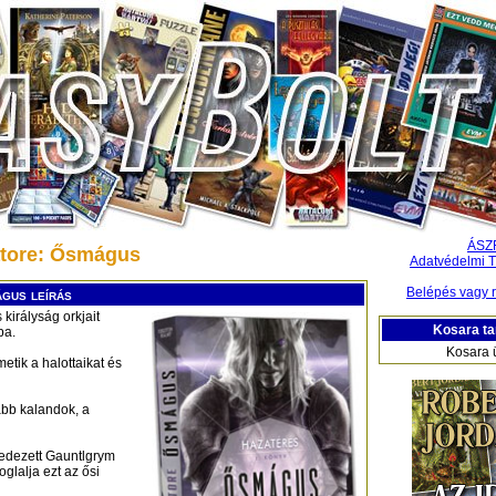
ÁSZ
atore: Ősmágus
Adatvédelmi T
Belépés vagy r
gus leírás
királyság orkjait
Kosara ta
ba.
Kosara 
metik a halottaikat és
jabb kalandok, a
lfedezett Gauntlgrym
glalja ezt az ősi