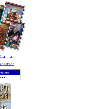
F
ájékoztató
egisztráció
rtalma
üres.