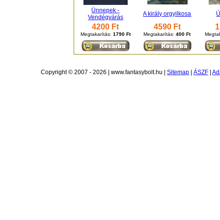
Ünnepek -
A király orgyilkosa
Ú
Vendégvárás
4200 Ft
4590 Ft
1
Megtakarítás:
1790 Ft
Megtakarítás:
400 Ft
Megtak
Copyright © 2007 - 2026 | www.fantasybolt.hu |
Sitemap
|
ÁSZF
|
Ad