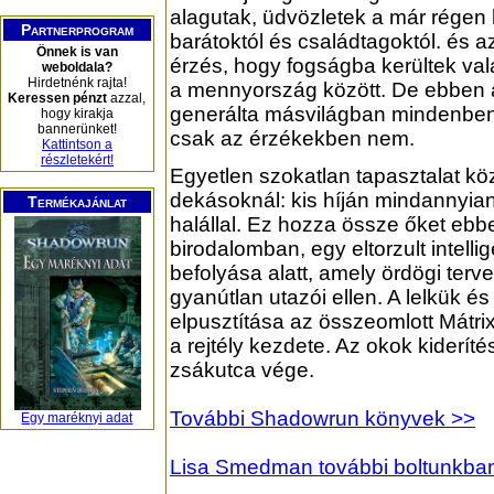
alagutak, üdvözletek a már régen 
Partnerprogram
barátoktól és családtagoktól. és a
Önnek is van
érzés, hogy fogságba kerültek val
weboldala?
Hirdetnénk rajta!
a mennyország között. De ebben 
Keressen pénzt
azzal,
generálta másvilágban mindenben 
hogy kirakja
bannerünket!
csak az érzékekben nem.
Kattintson a
részletekért!
Egyetlen szokatlan tapasztalat kö
dekásoknál: kis híján mindannyian
Termékajánlat
halállal. Ez hozza össze őket ebb
birodalomban, egy eltorzult intelli
befolyása alatt, amely ördögi terve
gyanútlan utazói ellen. A lelkük é
elpusztítása az összeomlott Mátri
a rejtély kezdete. Az okok kiderít
zsákutca vége.
További Shadowrun könyvek >>
Egy maréknyi adat
Lisa Smedman további boltunkban