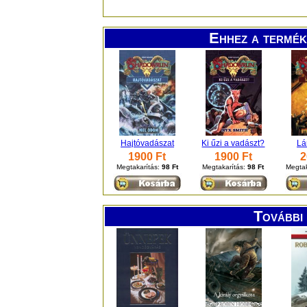
Ehhez a termék
Hajtóvadászat
Ki űzi a vadászt?
Lá
1900 Ft
1900 Ft
2
Megtakarítás:
98 Ft
Megtakarítás:
98 Ft
Megtak
További 