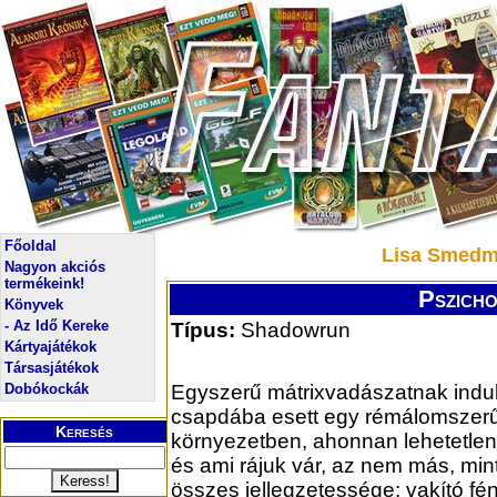
Főoldal
Lisa Smedm
Nagyon akciós
termékeink!
Pszicho
Könyvek
- Az Idő Kereke
Típus:
Shadowrun
Kártyajátékok
Társasjátékok
Dobókockák
Egyszerű mátrixvadászatnak indul
csapdába esett egy rémálomszerű 
Keresés
környezetben, ahonnan lehetetlen 
és ami rájuk vár, az nem más, mint 
összes jellegzetessége: vakító fé