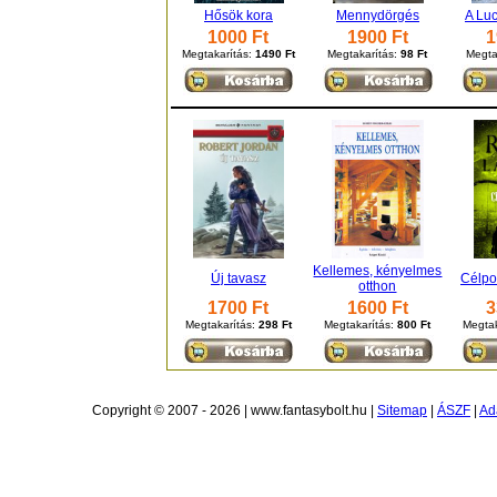
Hősök kora
Mennydörgés
A Luc
1000 Ft
1900 Ft
1
Megtakarítás:
1490 Ft
Megtakarítás:
98 Ft
Megta
Kellemes, kényelmes
Új tavasz
Célpo
otthon
1700 Ft
1600 Ft
3
Megtakarítás:
298 Ft
Megtakarítás:
800 Ft
Megtak
Copyright © 2007 - 2026 | www.fantasybolt.hu |
Sitemap
|
ÁSZF
|
Ad