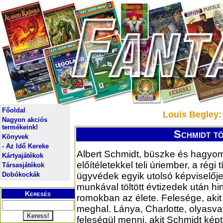
Főoldal
Louis Begley:
Nagyon akciós
termékeink!
Schmidt tö
Könyvek
- Az Idő Kereke
Albert Schmidt, büszke és hagyom
Kártyajátékok
előítéletekkel teli úriember, a régi
Társasjátékok
Dobókockák
ügyvédek egyik utolsó képviselőj
munkával töltött évtizedek után hi
Keresés
romokban az élete. Felesége, akit
meghal. Lánya, Charlotte, olyasva
feleségül menni, akit Schmidt képt