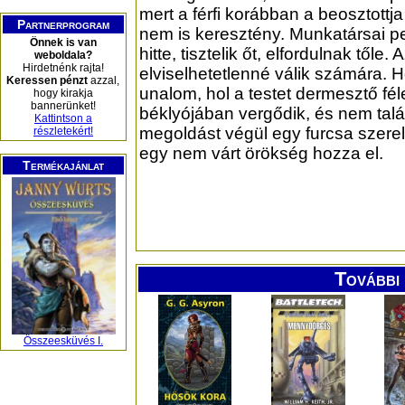
mert a férfi korábban a beosztottja
Partnerprogram
nem is keresztény. Munkatársai ped
Önnek is van
hitte, tisztelik őt, elfordulnak tőle. 
weboldala?
Hirdetnénk rajta!
elviselhetetlenné válik számára. H
Keressen pénzt
azzal,
unalom, hol a testet dermesztő fé
hogy kirakja
bannerünket!
béklyójában vergődik, és nem találj
Kattintson a
megoldást végül egy furcsa szere
részletekért!
egy nem várt örökség hozza el.
Termékajánlat
További 
Összeesküvés I.