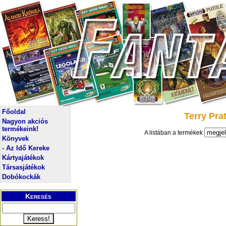
Főoldal
Terry Pra
Nagyon akciós
termékeink!
A listában a termékek
Könyvek
- Az Idő Kereke
Kártyajátékok
Társasjátékok
Dobókockák
Keresés