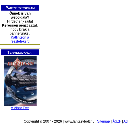
Partnerprogram
Önnek is van
weboldala?
Hirdetnénk rajta!
Keressen pénzt
azzal,
hogy kirakja
bannerünket!
Kattintson a
részletekért!
Termékajánlat
A Vihar Éve
Copyright © 2007 - 2026 | www.fantasybolt.hu |
Sitemap
|
ÁSZF
|
Ad