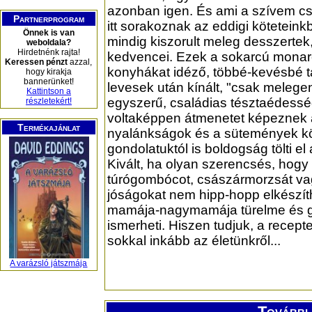
azonban igen. És ami a szívem c
Partnerprogram
itt sorakoznak az eddigi köteteink
Önnek is van
mindig kiszorult meleg desszertek
weboldala?
Hirdetnénk rajta!
kedvencei. Ezek a sokarcú monar
Keressen pénzt
azzal,
konyhákat idéző, többé-kevésbé t
hogy kirakja
bannerünket!
levesek után kínált, "csak melegen 
Kattintson a
egyszerű, családias tésztaédess
részletekért!
voltaképpen átmenetet képeznek 
Termékajánlat
nyalánkságok és a sütemények kö
gondolatuktól is boldogság tölti el
Kivált, ha olyan szerencsés, hogy a 
túrógombócot, császármorzsát vag
jóságokat nem hipp-hopp elkészí
mamája-nagymamája türelme és go
ismerheti. Hiszen tudjuk, a recept
sokkal inkább az életünkről...
A varázsló játszmája
További 