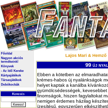
Főoldal
Lajos Mari & Hemző 
Nagyon akciós
termékeink!
99 új nya
Könyvek
- Az Idő Kereke
Ebben a kötetben az elmaradhatat
Kártyajátékok
krémes-habos új nyalánkságok mel
Társasjátékok
Dobókockák
helyet kaptak a kanálba kívánkoz
gyümölcsédességek, kevesebbet v
Keresés
finomságok, hiszen fagylaltokat 
nemigen érdemes házilag készíten
ízesítésű, egyszerűen elkészíthet