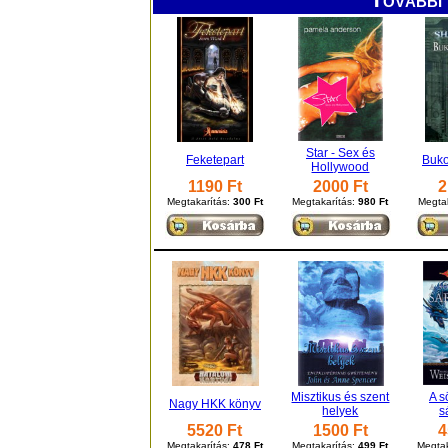
Star - Sex és
Feketepart
Buko
Hollywood
1190 Ft
2000 Ft
2
Megtakarítás:
300 Ft
Megtakarítás:
980 Ft
Megta
Misztikus és szent
A s
Nagy HKK könyv
helyek
s
5520 Ft
1500 Ft
4
Megtakarítás:
478 Ft
Megtakarítás:
499 Ft
Megtak