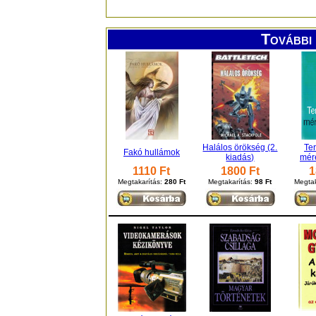
További 
Halálos örökség (2.
Te
Fakó hullámok
kiadás)
mér
1110 Ft
1800 Ft
1
Megtakarítás:
280 Ft
Megtakarítás:
98 Ft
Megtak