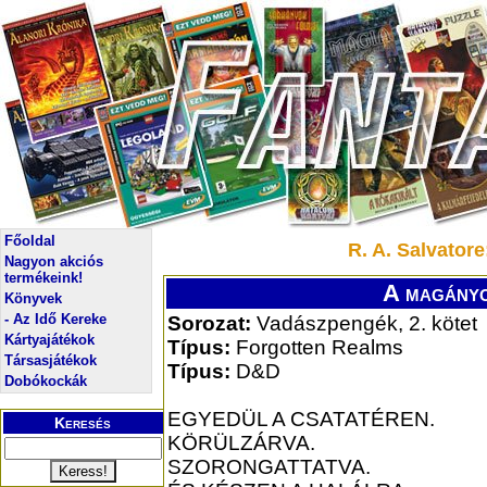
Főoldal
R. A. Salvator
Nagyon akciós
termékeink!
A magányo
Könyvek
- Az Idő Kereke
Sorozat:
Vadászpengék, 2. kötet
Kártyajátékok
Típus:
Forgotten Realms
Társasjátékok
Típus:
D&D
Dobókockák
EGYEDÜL A CSATATÉREN.
Keresés
KÖRÜLZÁRVA.
SZORONGATTATVA.