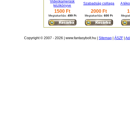
Videókamerásk
Szabadság csillaga
A téko
kézikönyve
1500 Ft
2000 Ft
1
Megtakarítás:
499 Ft
Megtakarítás:
600 Ft
Megtak
Copyright © 2007 - 2026 | www.fantasybolt.hu |
Sitemap
|
ÁSZF
|
Ad