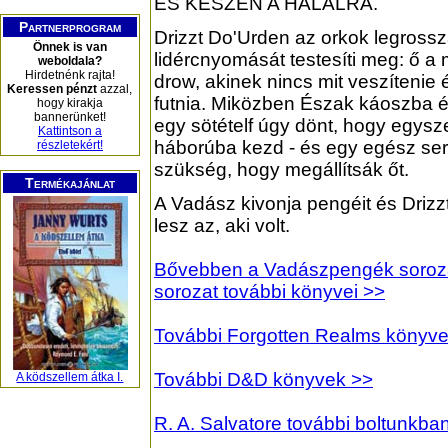
ÉS KÉSZEN A HALÁLRA.
Partnerprogram
Drizzt Do'Urden az orkok legross
Önnek is van
lidércnyomását testesíti meg: ő 
weboldala?
Hirdetnénk rajta!
drow, akinek nincs mit veszítenie
Keressen pénzt
azzal,
futnia. Miközben Észak káoszba és
hogy kirakja
bannerünket!
egy sötételf úgy dönt, hogy egys
Kattintson a
háborúba kezd - és egy egész ser
részletekért!
szükség, hogy megállítsák őt.
Termékajánlat
A Vadász kivonja pengéit és Driz
lesz az, aki volt.
Bővebben a Vadászpengék sorozatr
sorozat további könyvei >>
További Forgotten Realms könyv
További D&D könyvek >>
A ködszellem átka I.
R. A. Salvatore további boltunkb