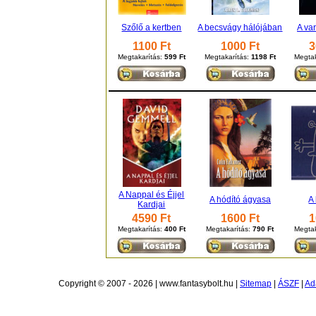
Szőlő a kertben
A becsvágy hálójában
A va
1100 Ft
1000 Ft
3
Megtakarítás:
599 Ft
Megtakarítás:
1198 Ft
Megtak
A Nappal és Éjjel
A hódító ágyasa
A
Kardjai
4590 Ft
1600 Ft
1
Megtakarítás:
400 Ft
Megtakarítás:
790 Ft
Megtak
Copyright © 2007 - 2026 | www.fantasybolt.hu |
Sitemap
|
ÁSZF
|
Ad