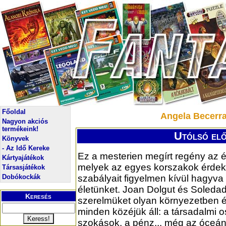
Főoldal
Angela Becerra:
Nagyon akciós
termékeink!
Utólsó elő
Könyvek
- Az Idő Kereke
Ez a mesterien megírt regény az é
Kártyajátékok
melyek az egyes korszakok érdek
Társasjátékok
Dobókockák
szabályait figyelmen kívül hagyva 
életünket. Joan Dolgut és Soleda
Keresés
szerelmüket olyan környezetben é
minden közéjük áll: a társadalmi o
szokások, a pénz... még az óceán 