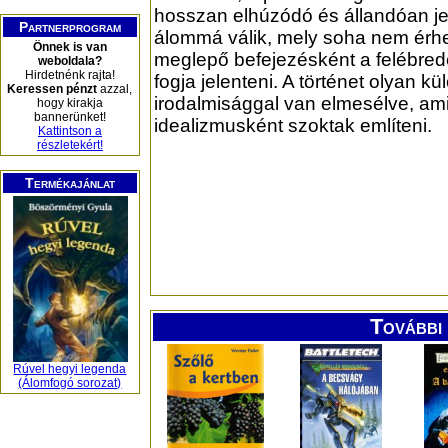
hosszan elhúzódó és állandóan je
Partnerprogram
álommá válik, mely soha nem érhe
Önnek is van
meglepő befejezésként a felébred
weboldala?
Hirdetnénk rajta!
fogja jelenteni. A történet olyan k
Keressen pénzt
azzal,
irodalmisággal van elmesélve, am
hogy kirakja
bannerünket!
idealizmusként szoktak említeni.
Kattintson a
részletekért!
Termékajánlat
További 
Rúvel hegyi legenda
(Álomfogó sorozat)