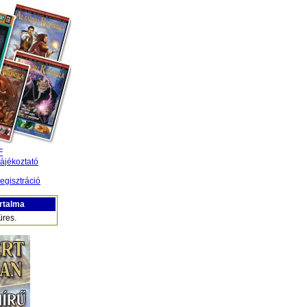
F
ájékoztató
egisztráció
rtalma
üres.