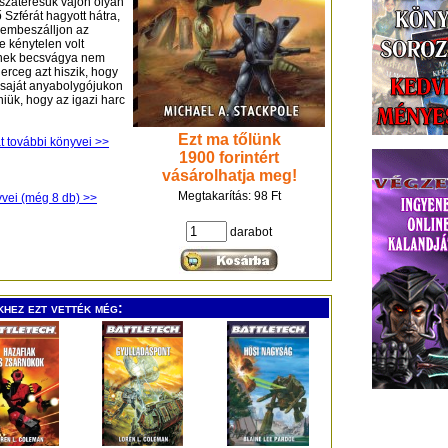
sszatérésük vajon olyan
 Szférát hagyott hátra,
szembeszálljon az
 kénytelen volt
 kinek becsvágya nem
herceg azt hiszik, hogy
 saját anyabolygójukon
iük, hogy az igazi harc
Ezt ma tőlünk
at további könyvei >>
1900 forintért
vásárolhatja meg!
Megtakarítás: 98 Ft
yvei (még 8 db) >>
darabot
khez ezt vették még: