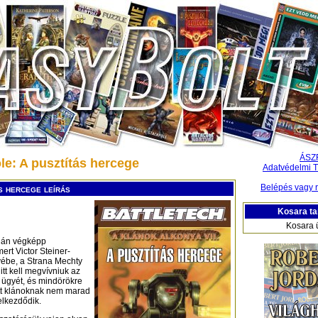
ÁSZ
le: A pusztítás hercege
Adatvédelmi T
Belépés vagy r
s hercege leírás
Kosara ta
Kosara 
klán végképp
rt Victor Steiner-
vébe, a Strana Mechty
itt kell megvívniuk az
 ügyét, és mindörökre
ott klánoknak nem marad
elkezdődik.