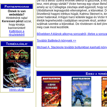
De ha a Belső Szféra erőinek sikerül is győzniük, a vi
lesz, mint ahogy várták? Victor herceg egy olyan Belső
Partnerprogram
amely az új Csillagliga zászlaja alatt egyesült, hogy 
Utódállamok legnagyobb ellenségével, a klánokkal. De
Önnek is van
őrizetlenül hagyni intrikus húgát, Katrina Steinert is,
weboldala?
ismer határokat. A Kígyó harci kötelék tagjai és Victor 
Hirdetnénk rajta!
életük legnehezebb csatájában vesznek részt, amikor
Keressen pénzt
azzal,
szállnak szembe a klánokkal. De rövidesen rá kell jönn
hogy kirakja
még csak most kezdődik.
bannerünket!
Kattintson a
Bővebben A klánok alkonya sorozatról, illetve a soroz
részletekért!
További Battletech könyvek >>
Termékajánlat
Michael A. Stackpole további boltunkban kapható kön
Ehhez a termé
Véres utcák