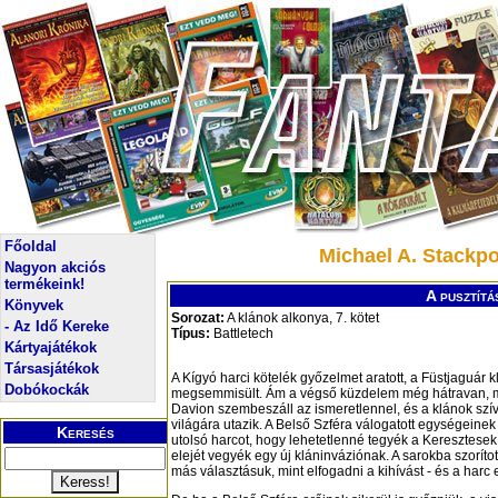
Főoldal
Michael A. Stackpo
Nagyon akciós
termékeink!
A pusztítá
Könyvek
Sorozat:
A klánok alkonya, 7. kötet
- Az Idő Kereke
Típus:
Battletech
Kártyajátékok
Társasjátékok
A Kígyó harci kötelék győzelmet aratott, a Füstjaguár 
Dobókockák
megsemmisült. Ám a végső küzdelem még hátravan, me
Davion szembeszáll az ismeretlennel, és a klánok szí
világára utazik. A Belső Szféra válogatott egységeinek 
Keresés
utolsó harcot, hogy lehetetlenné tegyék a Keresztesek
elejét vegyék egy új kláninváziónak. A sarokba szorít
más választásuk, mint elfogadni a kihívást - és a harc 