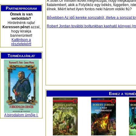
A Sötét Úr minden követ megmozgat, hogy megkapari
fiatalembert, akik a Folyóköz egy békés, független, ist
Partnerprogram
élnek. Miért lehet ilyen fontos neki három vidéki fiú?
Önnek is van
Bővebben Az idő kereke sorozatról, illetve a sorozat t
weboldala?
Hirdetnénk rajta!
Robert Jordan további boltunkban kapható könyvei (m
Keressen pénzt
azzal,
hogy kirakja
bannerünket!
Kattintson a
részletekért!
Termékajánlat
Ehhez a termé
A birodalom úrnője I.