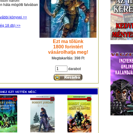
ntson három
en háta mögötti falvában
ovábbi könyvei >>
ég 18 db) >>
Ezt ma tőlünk
1800 forintért
vásárolhatja meg!
Megtakarítás: 398 Ft
darabot
khez ezt vették még: