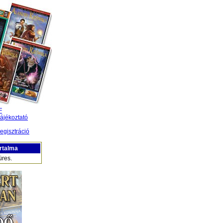
F
ájékoztató
egisztráció
rtalma
üres.