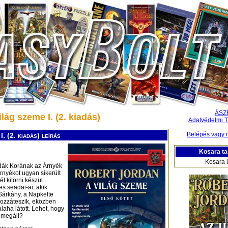
ÁSZ
lág szeme I. (2. kiadás)
Adatvédelmi T
Belépés vagy r
I. (2. kiadás) leírás
Kosara ta
Kosara 
ndák Korának az Árnyék
Árnyékot ugyan sikerült
 kitörni készül.
s seadai-ai, akik
 Sárkány, a Napkelte
hozzáteszik, eközben
laha látott. Lehet, hogy
 megáll?