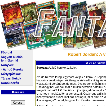
Főoldal
Robert Jordan: A vi
Nagyon akciós
termékeink!
A világ szeme 
Könyvek
Sorozat:
Az idő kereke, 1. kötet
- Az Idő Kereke
Kártyajátékok
Az Idő Kereke forog, egymást váltják a korok. A Lege
Társasjátékok
háborúja vetett véget, sötétségbe süllyedt a világ. Az 
Dobókockák
visszazárni börtönébe, de most, évezredek múltán ismét
Csakhogy hol vannak már a múlt hihetetlen hatalmú ae
megállíthatnák? A Próféciák azt jósolják, eljön majd a
Keresés
Ura, hogy megküzdjön a gonosszal. Csakhogy azt is 
iszonyatosabb pusztulást hoz a világra, mint amit az va
itt a világvége? Lehet, hogy az Idő Kereke hamarosan