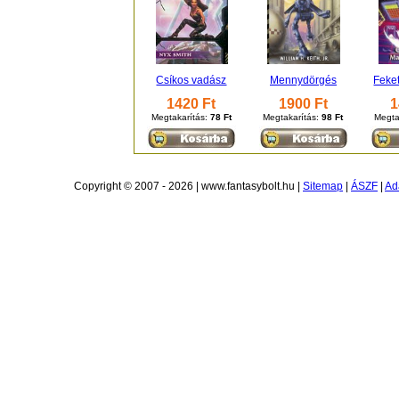
Csíkos vadász
Mennydörgés
Feke
1420 Ft
1900 Ft
1
Megtakarítás:
78 Ft
Megtakarítás:
98 Ft
Megta
Copyright © 2007 - 2026 | www.fantasybolt.hu |
Sitemap
|
ÁSZF
|
Ad