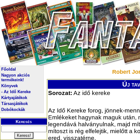
Főoldal
Robert Jor
Nagyon akciós
termékeink!
Új tav
Könyvek
- Az Idő Kereke
Sorozat:
Az idő kereke
Kártyajátékok
Társasjátékok
Dobókockák
Az Idő Kereke forog, jönnek-menn
Emlékeket hagynak maguk után, 
Keresés
legendává halványulnak, majd mít
mítoszt is rég elfelejtik, mielőtt a k
ered, visszatérne.