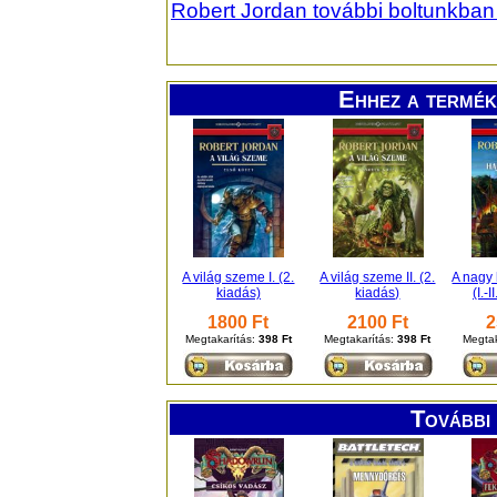
Robert Jordan további boltunkban
Ehhez a termék
A világ szeme I. (2.
A világ szeme II. (2.
A nagy
kiadás)
kiadás)
(I.-I
1800 Ft
2100 Ft
2
Megtakarítás:
398 Ft
Megtakarítás:
398 Ft
Megtak
További 