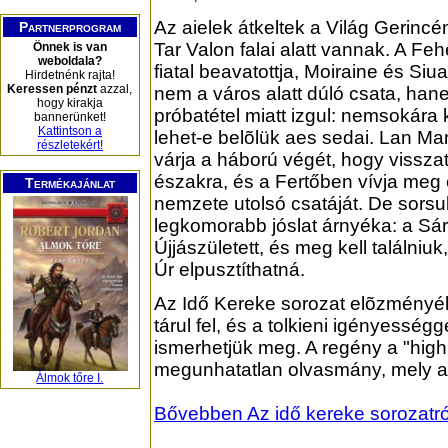
Az aielek átkeltek a Világ Gerincé
Partnerprogram
Tar Valon falai alatt vannak. A Feh
Önnek is van
weboldala?
fiatal beavatottja, Moiraine és Si
Hirdetnénk rajta!
Keressen pénzt
azzal,
nem a város alatt dúló csata, ha
hogy kirakja
próbatétel miatt izgul: nemsokára 
bannerünket!
Kattintson a
lehet-e belõlük aes sedai. Lan Ma
részletekért!
várja a háború végét, hogy vissz
északra, és a Fertőben vívja meg 
Termékajánlat
nemzete utolsó csatáját. De sorsu
legkomorabb jóslat árnyéka: a Sá
Újjászületett, és meg kell találniuk,
Úr elpusztíthatná.
Az Idő Kereke sorozat elõzményé
tárul fel, és a tolkieni igényességg
ismerhetjük meg. A regény a "high
megunhatatlan olvasmány, mely a 
Álmok tőre I.
Bővebben Az idő kereke sorozatról,