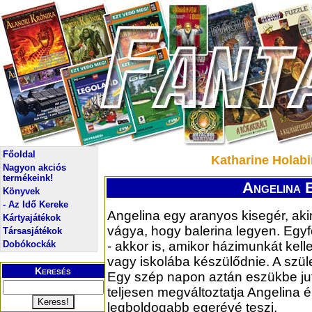
Főoldal
Katharine Holabi
Nagyon akciós
termékeink!
Angelina B
Könyvek
- Az Idő Kereke
Angelina egy aranyos kisegér, ak
Kártyajátékok
vágya, hogy balerina legyen. Egyf
Társasjátékok
Dobókockák
- akkor is, amikor házimunkát kel
vagy iskolába készülődnie. A szü
Keresés
Egy szép napon aztán eszükbe jut
teljesen megváltoztatja Angelina él
legboldogabb egerévé teszi.