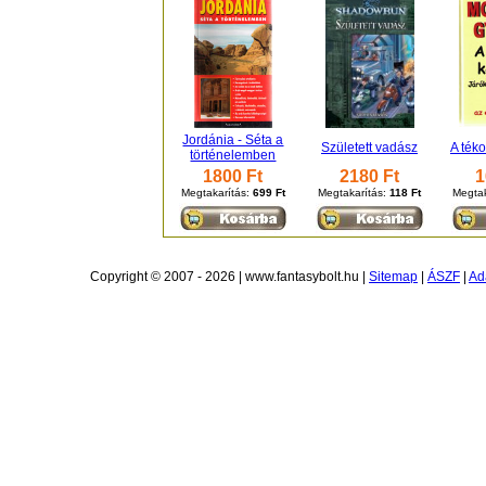
Jordánia - Séta a
Született vadász
A téko
történelemben
1800 Ft
2180 Ft
1
Megtakarítás:
699 Ft
Megtakarítás:
118 Ft
Megtak
Copyright © 2007 - 2026 | www.fantasybolt.hu |
Sitemap
|
ÁSZF
|
Ad