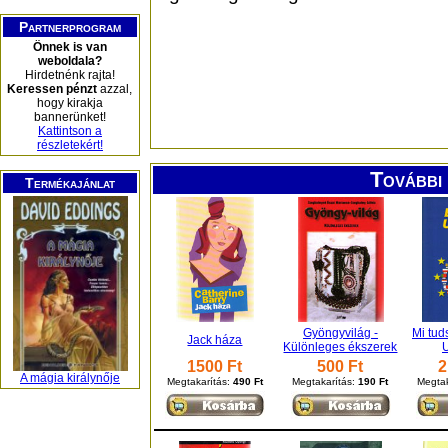
Partnerprogram
Önnek is van
weboldala?
Hirdetnénk rajta!
Keressen pénzt
azzal,
hogy kirakja
bannerünket!
Kattintson a
részletekért!
További 
Termékajánlat
Gyöngyvilág -
Mi tud
Jack háza
Különleges ékszerek
U
1500 Ft
500 Ft
2
A mágia királynője
Megtakarítás:
490 Ft
Megtakarítás:
190 Ft
Megtak