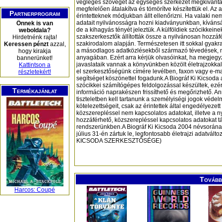
végleges szöveget az egységes szerkezet megkívánt
megfelelően átalakítva és tömörítve készítettük el. Az
Partnerprogram
érintetteknek módjukban állt ellenőrizni. Ha valaki nem
adatait nyilvánosságra hozni kiadványunkban, kívánsá
Önnek is van
de a kihagyás tényét jeleztük. A külföldiek szócikkeine
weboldala?
szakszerkesztők állították össze a nyilvánosan hozzáf
Hirdetnénk rajta!
szakirodalom alapján. Természetesen itt sokkal gyakr
Keressen pénzt
azzal,
a másodlagos adatközlésekből származó tévedések, 
hogy kirakja
anyagában. Ezért arra kérjük olvasóinkat, ha megjegyz
bannerünket!
javaslataik vannak a könyvünkben közölt életrajzokkal
Kattintson a
el szerkesztőségünk címére levélben, faxon vagy e-m
részletekért!
segítséget köszönettel fogadunk.A Biográf Ki Kicsoda
szócikkei számítógépes feldolgozással készültek, ezér
Termékajánlat
információ naprakészen frissíthető és megőrizhető. A
tiszteletben kell tartanunk a személyiségi jogok véde
kötelezettségeit, csak az érintettek által engedélyezet
közszerepléssel nem kapcsolatos adatokat, illetve a n
hozzáférhető, közszerepléssel kapcsolatos adatokat tá
rendszerünkben.A Biográf Ki Kicsoda 2004 névsorának
július 31-én zártuk le, legfontosabb életrajzi adatvál
KICSODA SZERKESZTŐSÉGE)
További
Harcos: Coupé