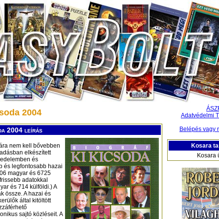
ÁSZ
csoda 2004
Adatvédelmi T
Belépés vagy r
da 2004 leírás
Kosara ta
yára nem kell bővebben
adásban elkészített
Kosara 
erjedelemben és
bb és legfontosabb hazai
 406 magyar és 6725
gfrissebb adatokkal
ar és 714 külföldi.) A
ák össze. A hazai és
rülők által kitöltött
ozzáférhető
nikus sajtó közléseit. A