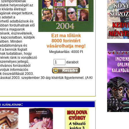
a szempontoknak
 adatok helyességét az
 kívánta életrajzi
gának eleget tettünk,
k adatait a
érhető adatbázisok és
abban fordulhatnak elő
mint a magyarok
éseik, észrevételeik,
Ezt ma tőlünk
 kapcsolatban, küldjék
8000 forintért
ailben. Minden
 adatállománya és
vásárolhatja meg!
t a bennük foglalt
Megtakarítás: 4000 Ft
nnak tudatában, hogy
lmének ránk is vonatkozó
t személyes jellegű,
darabot
yilvános forrásokból
roljuk információs
 összeállítását 2003.
tozásokat 2003. szeptember 30-áig kísértük figyelemmel. (A KI
 ajánlataink: