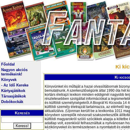
Főoldal
Ki ki
Nagyon akciós
termékeink!
Ki kicso
Könyvek
- Az Idő Kereke
Könyvünket és műfaját a hazai olvasótábornak bizon
Kártyajátékok
bemutatnunk. A szerkesztőségünk által 1990 óta hét ki
kortárs életrajzi lexikon minden eddiginél nagyobb t
Társasjátékok
részletesebben szolgáltat információkat a legismerte
Dobókockák
és külföldi személyiségekről.A Biográf Ki Kicsoda 14
külföldi személy életrajzát tartalmazza, az elérhető le
aktualizálva. (Újonnan került be a lexikonba 1011 magy
Keresés
könyvben szereplők névsorait szakszerkesztők állított
külföldi magyarokról szóló szócikkek alapja a kötetbe ke
adatlap volt, ezenkívül felhasználtuk a nyilvánosan h
kézikönyveket és természetesen a nyomtatott és elektro