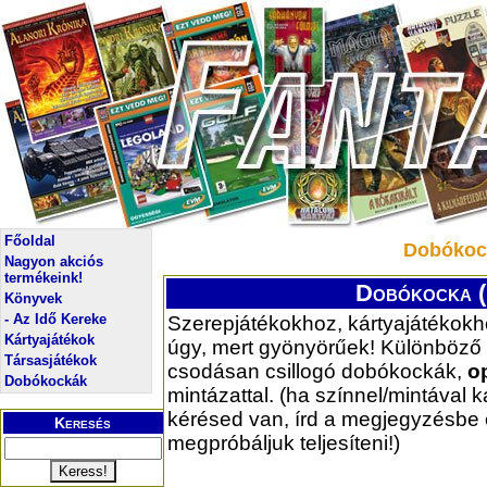
Főoldal
Dobókock
Nagyon akciós
termékeink!
Dobókocka ( 
Könyvek
- Az Idő Kereke
Szerepjátékokhoz, kártyajátékokh
Kártyajátékok
úgy, mert gyönyörűek! Különböző 
Társasjátékok
csodásan csillogó dobókockák,
o
Dobókockák
mintázattal. (ha színnel/mintával 
kérésed van, írd a megjegyzésbe
Keresés
megpróbáljuk teljesíteni!)