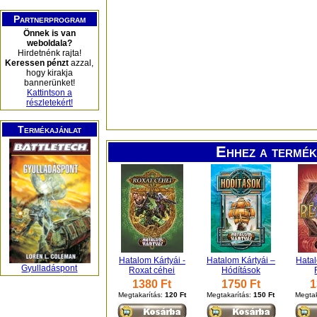
Partnerprogram
Önnek is van
weboldala?
Hirdetnénk rajta!
Keressen pénzt
azzal,
hogy kirakja
bannerünket!
Kattintson a
részletekért!
Termékajánlat
Ehhez a termék
Hatalom Kártyái -
Hatalom Kártyái –
Hatal
Gyulladáspont
Roxat céhei
Hódítások
1380 Ft
1750 Ft
1
Megtakarítás:
120 Ft
Megtakarítás:
150 Ft
Megtak