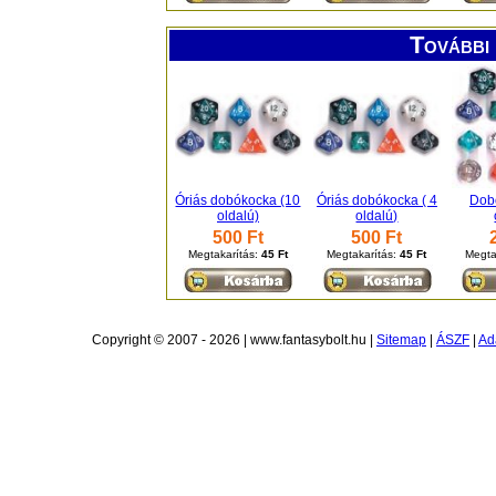
További 
Óriás dobókocka (10
Óriás dobókocka ( 4
Dob
oldalú)
oldalú)
500 Ft
500 Ft
Megtakarítás:
45 Ft
Megtakarítás:
45 Ft
Megta
Copyright © 2007 - 2026 | www.fantasybolt.hu |
Sitemap
|
ÁSZF
|
Ad