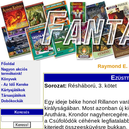
Főoldal
Raymond E. F
Nagyon akciós
termékeink!
Ezüstt
Könyvek
- Az Idő Kereke
Sorozat:
Résháború, 3. kötet
Kártyajátékok
Társasjátékok
Dobókockák
Egy ideje béke honol Rillanon var
királyságában. Most azonban új ki
Keresés
Aruthára, Krondor nagyhercegére
a Csúfolódók céhének legfiatalabb
kiterjedt összeesküvésre bukkan