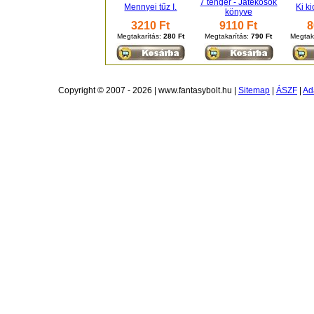
7 tenger - Játékosok
Mennyei tűz I.
Ki k
könyve
3210 Ft
9110 Ft
8
Megtakarítás:
280 Ft
Megtakarítás:
790 Ft
Megtak
Copyright © 2007 - 2026 | www.fantasybolt.hu |
Sitemap
|
ÁSZF
|
Ad