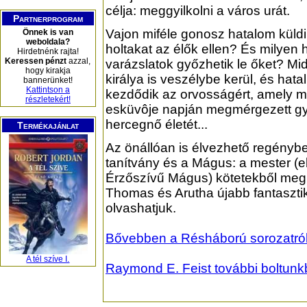
célja: meggyilkolni a város urát.
Partnerprogram
Vajon miféle gonosz hatalom küldi
Önnek is van
weboldala?
holtakat az élők ellen? És milyen
Hirdetnénk rajta!
Keressen pénzt
azzal,
varázslatok győzhetik le őket? Mi
hogy kirakja
királya is veszélybe kerül, és ha
bannerünket!
Kattintson a
kezdődik az orvosságért, amely 
részletekért!
esküvôje napján megmérgezett g
hercegnő életét...
Termékajánlat
Az önállóan is élvezhető regényb
tanítvány és a Mágus: a mester (e
Érzőszívű Mágus) kötetekből meg
Thomas és Arutha újabb fantasztik
olvashatjuk.
Bővebben a Résháború sorozatról, 
A tél szíve I.
Raymond E. Feist további boltunk