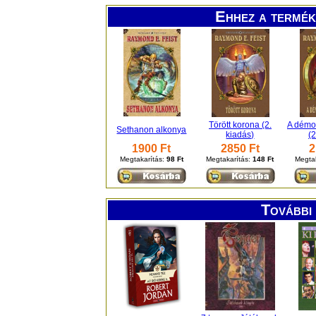
Ehhez a termék
Törött korona (2.
A démon
Sethanon alkonya
kiadás)
(2
1900 Ft
2850 Ft
2
Megtakarítás:
98 Ft
Megtakarítás:
148 Ft
Megta
További 