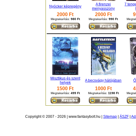
A firenzei
7 teng
Nyócker képregény
menyasszony
2000 Ft
2000 Ft
9
Megtakarítás:
980 Ft
Megtakarítás:
990 Ft
Megtak
Misztikus és szent
A becsvágy hálójában
Ő
helyek
1500 Ft
1000 Ft
4
Megtakarítás:
499 Ft
Megtakarítás:
1198 Ft
Megtak
Copyright © 2007 - 2026 | www.fantasybolt.hu |
Sitemap
|
ÁSZF
|
Ad