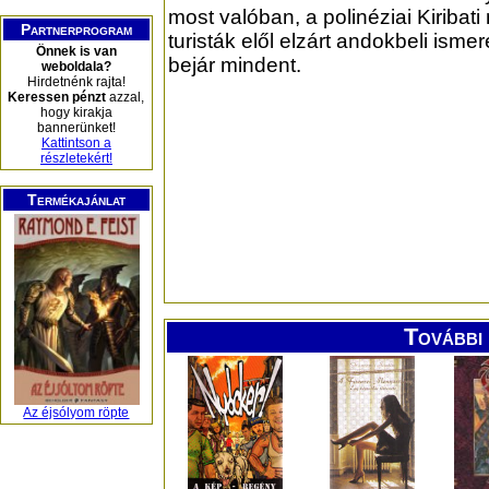
most valóban, a polinéziai Kiribati 
Partnerprogram
turisták elől elzárt andokbeli isme
Önnek is van
bejár mindent.
weboldala?
Hirdetnénk rajta!
Keressen pénzt
azzal,
hogy kirakja
bannerünket!
Kattintson a
részletekért!
Termékajánlat
További 
Az éjsólyom röpte