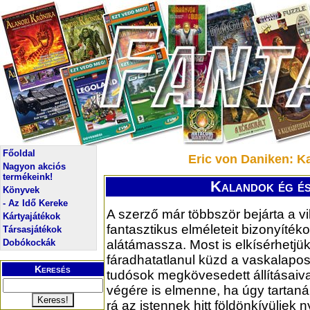
Főoldal
Eric von Daniken: Ka
Nagyon akciós
termékeink!
Kalandok ég és
Könyvek
- Az Idő Kereke
A szerző már többször bejárta a vi
Kártyajátékok
fantasztikus elméleteit bizonyíték
Társasjátékok
Dobókockák
alátámassza. Most is elkísérhetjük
fáradhatatlanul küzd a vaskalapo
Keresés
tudósok megkövesedett állításaival
végére is elmenne, ha úgy tartaná,
rá az istennek hitt földönkívüliek 