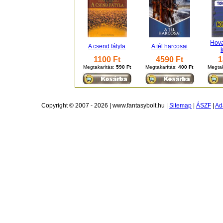
Hov
A csend fátyla
A tél harcosai
1100 Ft
4590 Ft
1
Megtakarítás:
590 Ft
Megtakarítás:
400 Ft
Megtak
Copyright © 2007 - 2026 | www.fantasybolt.hu |
Sitemap
|
ÁSZF
|
Ad