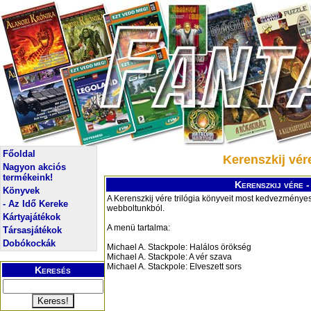
Főoldal
Kerenszkij vér
Nagyon akciós
termékeink!
Kerenszkij vére -
Könyvek
A Kerenszkij vére trilógia könyveit most kedvezmény
- Az Idő Kereke
webboltunkból.
Kártyajátékok
A menü tartalma:
Társasjátékok
Dobókockák
Michael A. Stackpole: Halálos örökség
Michael A. Stackpole: A vér szava
Michael A. Stackpole: Elveszett sors
Keresés