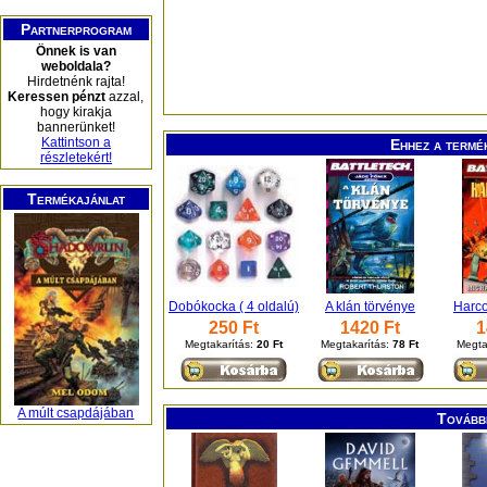
Partnerprogram
Önnek is van
weboldala?
Hirdetnénk rajta!
Keressen pénzt
azzal,
hogy kirakja
bannerünket!
Kattintson a
Ehhez a termé
részletekért!
Termékajánlat
Dobókocka ( 4 oldalú)
A klán törvénye
Harco
250 Ft
1420 Ft
1
Megtakarítás:
20 Ft
Megtakarítás:
78 Ft
Megta
A múlt csapdájában
További