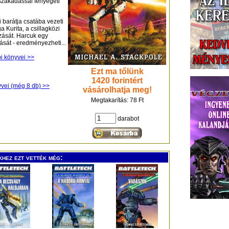
szakadással fenyegeti
 barátja csatába vezeti
a Kurita, a csillagközi
zását. Harcuk egy
lását - eredményezheti...
bi könyvei >>
Ezt ma tőlünk
1420 forintért
yvei (még 8 db) >>
vásárolhatja meg!
Megtakarítás: 78 Ft
darabot
khez ezt vették még: