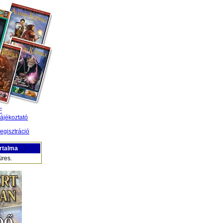
F
ájékoztató
egisztráció
rtalma
üres.