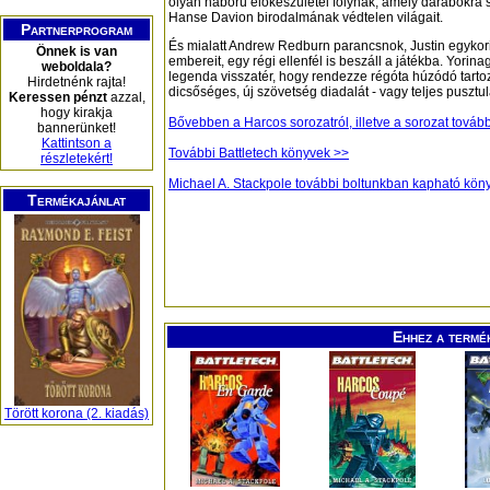
olyan háború előkészületei folynak, amely darabokra 
Hanse Davion birodalmának védtelen világait.
Partnerprogram
És mialatt Andrew Redburn parancsnok, Justin egykori
Önnek is van
embereit, egy régi ellenfél is beszáll a játékba. Yorinag
weboldala?
legenda visszatér, hogy rendezze régóta húzódó tarto
Hirdetnénk rajta!
dicsőséges, új szövetség diadalát - vagy teljes pusztu
Keressen pénzt
azzal,
hogy kirakja
Bővebben a Harcos sorozatról, illetve a sorozat továb
bannerünket!
Kattintson a
További Battletech könyvek >>
részletekért!
Michael A. Stackpole további boltunkban kapható kön
Termékajánlat
Ehhez a termé
Törött korona (2. kiadás)