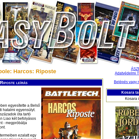
ÁSZ
pole: Harcos: Riposte
Adatvédelmi T
Belépés vagy r
Riposte leírás
Kosara ta
Kosara 
ben egyesítette a Belső
ti hatalmi egyensúlyt.
századok óta tartó
n Liao két befolyásos
ánt - megpróbálja
ont.
 termeiben ezalatt egy