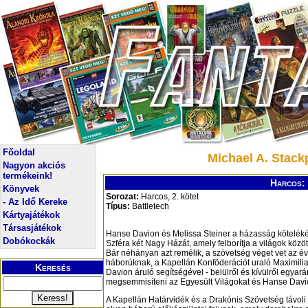
Főoldal
Michael A. Stack
Nagyon akciós
termékeink!
Harcos: 
Könyvek
Sorozat:
Harcos, 2. kötet
- Az Idő Kereke
Típus:
Battletech
Kártyajátékok
Társasjátékok
Hanse Davion és Melissa Steiner a házasság köteléké
Dobókockák
Szféra két Nagy Házát, amely felborítja a világok közöt
Bár néhányan azt remélik, a szövetség véget vet az év
háborúknak, a Kapellán Konföderációt uraló Maximilia
Keresés
Davion áruló segítségével - belülről és kívülről egyar
megsemmisíteni az Egyesült Világokat és Hanse Davi
A Kapellán Határvidék és a Drakónis Szövetség távoli