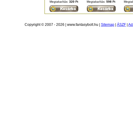
Megtakarítás:
320 Ft
Megtakarítás:
598 Ft
Megtak
Copyright © 2007 - 2026 | www.fantasybolt.hu |
Sitemap
|
ÁSZF
|
Ad