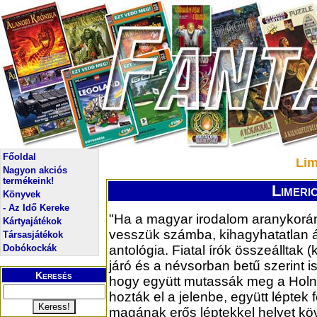
Főoldal
Lim
Nagyon akciós
termékeink!
Limeric
Könyvek
- Az Idő Kereke
"Ha a magyar irodalom aranykorán
Kártyajátékok
vesszük számba, kihagyhatatlan 
Társasjátékok
Dobókockák
antológia. Fiatal írók összeálltak (k
járó és a névsorban betű szerint is 
Keresés
hogy együtt mutassák meg a Holna
hozták el a jelenbe, együtt léptek f
magának erős léptekkel helyet köv