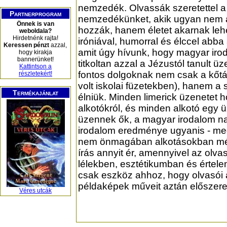
nemzedék. Olvassák szeretettel a 
Partnerprogram
nemzedékünket, akik ugyan nem a
Önnek is van
hozzák, hanem életet akarnak lehe
weboldala?
Hirdetnénk rajta!
iróniával, humorral és élccel abba
Keressen pénzt
azzal,
amit úgy hívunk, hogy magyar ir
hogy kirakja
bannerünket!
titkoltan azzal a Jézustól tanult üz
Kattintson a
fontos dolgoknak nem csak a kőtá
részletekért!
volt iskolai füzetekben), hanem a 
Termékajánlat
élniük. Minden limerick üzenetet 
alkotókról, és minden alkotó egy 
üzennek ők, a magyar irodalom na
irodalom eredménye ugyanis - meg
nem önmagában alkotásokban mé
írás annyit ér, amennyivel az olva
lélekben, esztétikumban és értele
csak eszköz ahhoz, hogy olvasói a
példaképek műveit aztán előszeret
Véres utcák