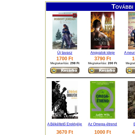
További 
Új tavasz
Angyalok ideje
A neur
1700 Ft
3790 Ft
1
Megtakarítás:
298 Ft
Megtakarítás:
200 Ft
Megtak
A Békéltető Ereklyéje
Az Omega-étrend
3670 Ft
1000 Ft
4