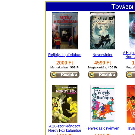
További 
A Hajna
Rejtély a galériában
Neverwinter
Narni
2000 Ft
4590 Ft
1
Megtakarítás:
999 Ft
Megtakarítás:
400 Ft
Megtak
A 26-szor klónozott
Fények az ösvényen
Izvi
Nordy Fox kalandjai