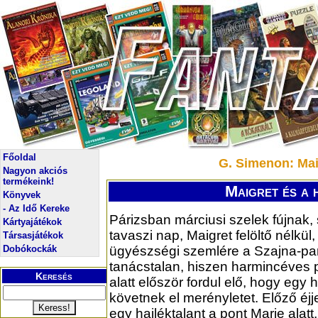
Főoldal
G. Simenon: Maig
Nagyon akciós
termékeink!
Maigret és a 
Könyvek
- Az Idő Kereke
Párizsban márciusi szelek fújnak,
Kártyajátékok
tavaszi nap, Maigret felöltő nélkül,
Társasjátékok
Dobókockák
ügyészségi szemlére a Szajna-par
tanácstalan, hiszen harmincéves 
Keresés
alatt először fordul elő, hogy egy h
követnek el merényletet. Előző éj
egy hajléktalant a pont Marie alat