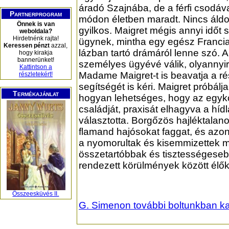
áradó Szajnába, de a férfi csodáv
Partnerprogram
módon életben maradt. Nincs áldo
Önnek is van
gyilkos. Maigret mégis annyi időt 
weboldala?
Hirdetnénk rajta!
ügynek, mintha egy egész Franci
Keressen pénzt
azzal,
lázban tartó drámáról lenne szó.
hogy kirakja
bannerünket!
személyes ügyévé válik, olyannyi
Kattintson a
Madame Maigret-t is beavatja a ré
részletekért!
segítségét is kéri. Maigret próbálj
Termékajánlat
hogyan lehetséges, hogy az egyko
családját, praxisát elhagyva a híd
választotta. Borgőzös hajléktalan
flamand hajósokat faggat, és azon
a nyomorultak és kisemmizettek m
összetartóbbak és tisztességeseb
rendezett körülmények között élők
Összeesküvés II.
G. Simenon további boltunkban k