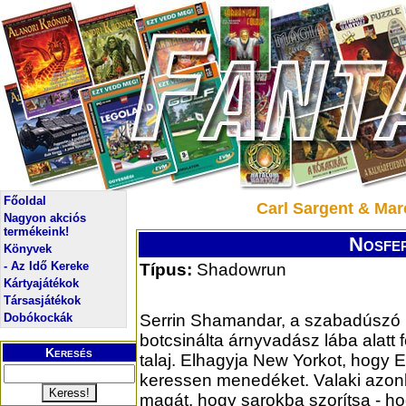
Főoldal
Carl Sargent & Mar
Nagyon akciós
termékeink!
Nosfer
Könyvek
- Az Idő Kereke
Típus:
Shadowrun
Kártyajátékok
Társasjátékok
Dobókockák
Serrin Shamandar, a szabadúszó
botcsinálta árnyvadász lába alatt f
Keresés
talaj. Elhagyja New Yorkot, hogy
keressen menedéket. Valaki azon
magát, hogy sarokba szorítsa - hog