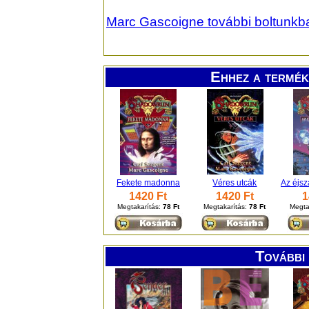
Marc Gascoigne további boltunkb
Ehhez a termék
Fekete madonna
Véres utcák
Az éjs
1420 Ft
1420 Ft
1
Megtakarítás:
78 Ft
Megtakarítás:
78 Ft
Megta
További 