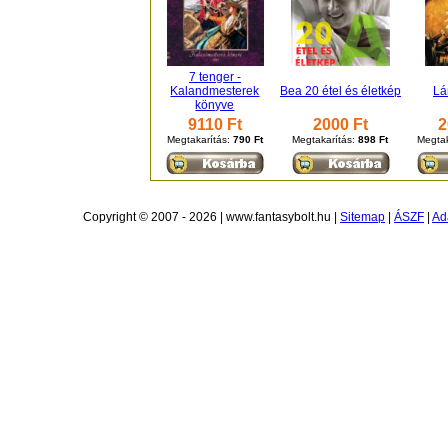
7 tenger -
Kalandmesterek
Bea 20 étel és életkép
Lá
könyve
9110 Ft
2000 Ft
2
Megtakarítás:
790 Ft
Megtakarítás:
898 Ft
Megtak
Copyright © 2007 - 2026 | www.fantasybolt.hu |
Sitemap
|
ÁSZF
|
Ad