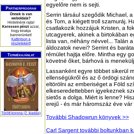
egyelőre nem is sejti.
Partnerprogram
Serrin társául szegődik Michael, a
Önnek is van
weboldala?
és Tom, a kiégett troll szamuráj.
Hirdetnénk rajta!
Keressen pénzt
azzal,
csatlakozik hozzájuk Kristen, a fo
hogy kirakja
utcagyerek, akinek a birtokában e
bannerünket!
Kattintson a
lista van, néhány névvel... Talán 
részletekért!
áldozatok nevei? Serrint és barát
rémület hajtja előre. Mintha egy g
Termékajánlat
követné őket, bárhová is menekül
Lassanként egyre többet sikerül 
ellenségükről és az ő ördögi szán
eltörölni az emberiséget a Föld sz
elkeseredettebben igyekeznek sz
sietős a dolga. Miért is lenne? H
erejű - és már háromszáz éve vár 
Törött korona (2. kiadás)
További Shadowrun könyvek >>
Carl Sargent további boltunkban 