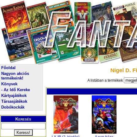
Főoldal
Nigel D. F
Nagyon akciós
termékeink!
A listában a termékek
Könyvek
- Az Idő Kereke
Kártyajátékok
Társasjátékok
Dobókockák
Keresés