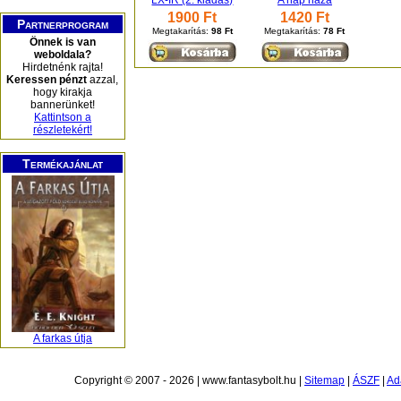
LX-IR (2. kiadás)
A nap háza
1900 Ft
1420 Ft
Partnerprogram
Megtakarítás:
98 Ft
Megtakarítás:
78 Ft
Önnek is van
weboldala?
Hirdetnénk rajta!
Keressen pénzt
azzal,
hogy kirakja
bannerünket!
Kattintson a
részletekért!
Termékajánlat
A farkas útja
Copyright © 2007 - 2026 | www.fantasybolt.hu |
Sitemap
|
ÁSZF
|
Ad