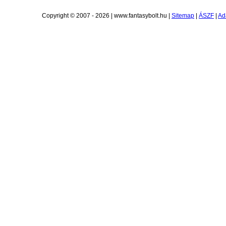
Copyright © 2007 - 2026 | www.fantasybolt.hu |
Sitemap
|
ÁSZF
|
Ad