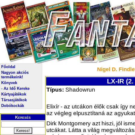
Főoldal
Nigel D. Findle
Nagyon akciós
termékeink!
LX-IR (2. 
Könyvek
- Az Idő Kereke
Típus:
Shadowrun
Kártyajátékok
Társasjátékok
Dobókockák
Elixír - az utcákon élők csak így n
az végleg elpusztítaná az agyukat
Keresés
Dirk Montgomery azt hiszi, jól ism
utcákat. Látta a világ megváltozásá