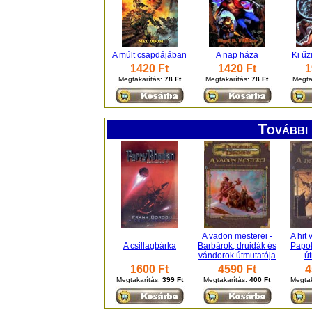
A múlt csapdájában
A nap háza
Ki űz
1420 Ft
1420 Ft
1
Megtakarítás:
78 Ft
Megtakarítás:
78 Ft
Megta
További 
A vadon mesterei -
A hit
A csillagbárka
Barbárok, druidák és
Papok
vándorok útmutatója
ú
1600 Ft
4590 Ft
4
Megtakarítás:
399 Ft
Megtakarítás:
400 Ft
Megtak