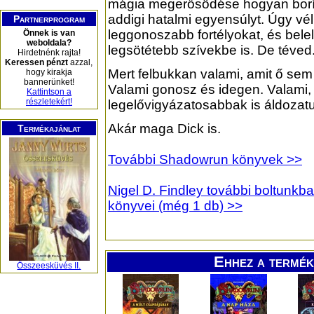
mágia megerősödése hogyan boríto
addigi hatalmi egyensúlyt. Úgy véli
Partnerprogram
leggonoszabb fortélyokat, és belel
Önnek is van
weboldala?
legsötétebb szívekbe is. De téved
Hirdetnénk rajta!
Keressen pénzt
azzal,
Mert felbukkan valami, amit ő sem
hogy kirakja
bannerünket!
Valami gonosz és idegen. Valami,
Kattintson a
részletekért!
legelővigyázatosabbak is áldozatu
Akár maga Dick is.
Termékajánlat
További Shadowrun könyvek >>
Nigel D. Findley további boltunkb
könyvei (még 1 db) >>
Ehhez a termék
Összeesküvés II.