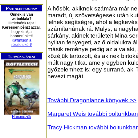
A hősök, akiknek számára már n
Partnerprogram
maradt, új szövetségesek után kut
Önnek is van
weboldala?
lelnek segítségre, ahol a legkevé
Hirdetnénk rajta!
Keressen pénzt
azzal,
számítanának rá: Malys, a nagyh
hogy kirakja
sárkány, akinek területeit Mina s
bannerünket!
Kattintson a
nyíltan fenyegeti, az ő oldalukra ál
részletekért!
másik reménye pedig az a valaki, 
közéjük tartozott, és akinek birtok
Termékajánlat
múlt nagy titka, amely egyben kul
győzelemhez is: egy surranó, aki 
nevezi magát.
További Dragonlance könyvek >>
Margaret Weis további boltunkban
Harcmezők
Tracy Hickman további boltunkba