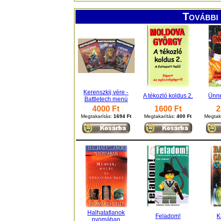
További 
Kerenszkij vére -
A tékozló koldus 2.
Ünne
Battletech menü
4000 Ft
1600 Ft
2
Megtakarítás:
1694 Ft
Megtakarítás:
400 Ft
Megtak
Halhatatlanok
Feladom!
K
nyomában