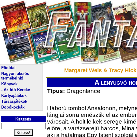
Főoldal
Margaret Weis & Tracy Hick
Nagyon akciós
termékeink!
A lenyugvó hol
Könyvek
- Az Idő Kereke
Típus:
Dragonlance
Kártyajátékok
Társasjátékok
Dobókockák
Háború tombol Ansalonon, melyne
lángjai sorra emésztik el az ember
Keresés
városait. A holt lelkek serege kímél
előre, a varázserejű harcos, Mina
aki a hatalmas Egy Istent szolgálja