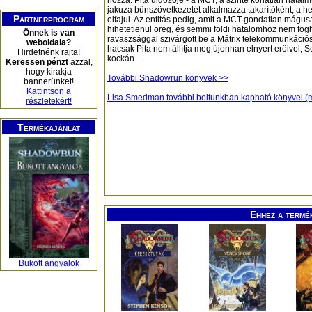
hozzá. Pita üldözője - a MCT, a szinte korlátlan hatal
jakuza bűnszövetkezetét alkalmazza takarítóként, a he
Partnerprogram
elfajul. Az entitás pedig, amit a MCT gondatlan mágus
hihetetlenül öreg, és semmi földi hatalomhoz nem fog
Önnek is van
ravaszsággal szivárgott be a Mátrix telekommunkációs
weboldala?
hacsak Pita nem állítja meg újonnan elnyert erőivel, Se
Hirdetnénk rajta!
kockán...
Keressen pénzt
azzal,
hogy kirakja
További Shadowrun könyvek >>
bannerünket!
Kattintson a
Lisa Smedman további boltunkban kapható könyvei (
részletekért!
Termékajánlat
Ehhez a termé
Bukott angyalok