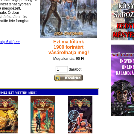
mú számítógépes cég - a
lyzet tehát gyorsan
a megidézett,
ható. Ördögi
 hálózatába - és
attle léte foroghat
Ezt ma tőlünk
még 6 db) >>
1900 forintért
vásárolhatja meg!
Megtakarítás: 98 Ft
darabot
khez ezt vették még: