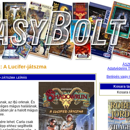
ÁSZ
 A Lucifer-játszma
Adatvédelmi T
Belépés vagy r
-játszma leírás
Kosara ta
Kosara 
nak, az ifjú orknak. És
 céges mágus halálának,
kában jár a halott mágus
ie.
ére lehet. Carla csak
i épp ehhez segíthetik