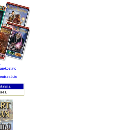
F
ájékoztató
egisztráció
rtalma
üres.