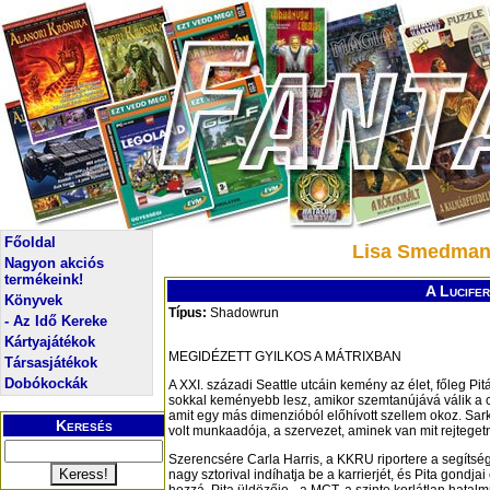
Főoldal
Lisa Smedman:
Nagyon akciós
termékeink!
A Lucifer
Könyvek
Típus:
Shadowrun
- Az Idő Kereke
Kártyajátékok
MEGIDÉZETT GYILKOS A MÁTRIXBAN
Társasjátékok
Dobókockák
A XXI. századi Seattle utcáin kemény az élet, főleg Pitá
sokkal keményebb lesz, amikor szemtanújává válik a
amit egy más dimenzióból előhívott szellem okoz. Sar
Keresés
volt munkaadója, a szervezet, aminek van mit rejtegetn
Szerencsére Carla Harris, a KKRU riportere a segítség
nagy sztorival indíhatja be a karrierjét, és Pita gondja