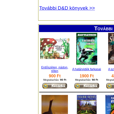
További D&D könyvek >>
További 
Erdőszélen, nádon,
A határvidék farkasai
A sz
réten
900 Ft
1900 Ft
4
Megtakarítás:
90 Ft
Megtakarítás:
98 Ft
Megtak