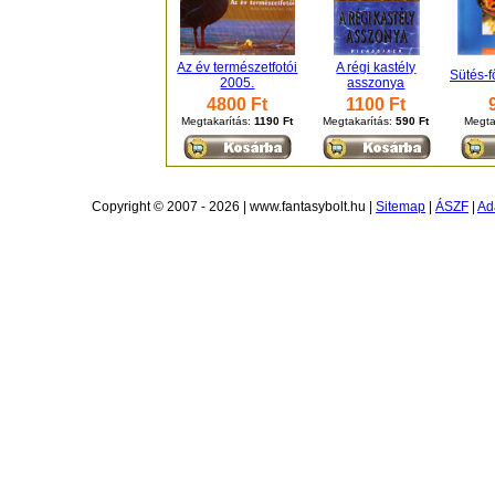
Az év természetfotói
A régi kastély
Sütés-f
2005.
asszonya
4800 Ft
1100 Ft
Megtakarítás:
1190 Ft
Megtakarítás:
590 Ft
Megta
Copyright © 2007 - 2026 | www.fantasybolt.hu |
Sitemap
|
ÁSZF
|
Ad