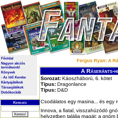
Főoldal
Fergus Ryan: A R
Nagyon akciós
termékeink!
A Ráseránts-h
Könyvek
- Az Idő Kereke
Sorozat:
Káoszháború, 6. kötet
Kártyajátékok
Típus:
Dragonlance
Társasjátékok
Típus:
D&D
Dobókockák
Csodálatos egy masina... és egy 
Keresés
Innova, a fiatal, visszahúzódó gn
helyzetben találja magát: a gnóm 