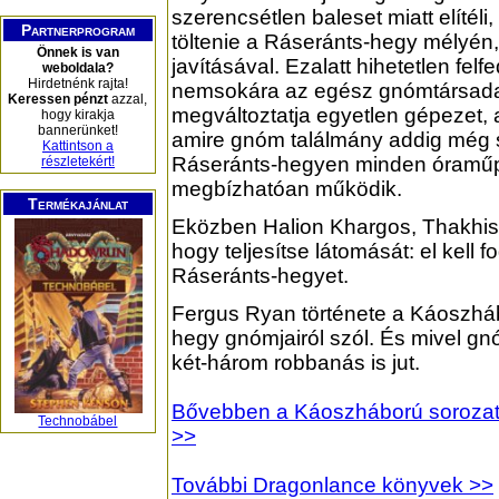
szerencsétlen baleset miatt elítéli
Partnerprogram
töltenie a Ráseránts-hegy mélyén
Önnek is van
javításával. Ezalatt hihetetlen felf
weboldala?
Hirdetnénk rajta!
nemsokára az egész gnómtársad
Keressen pénzt
azzal,
megváltoztatja egyetlen gépezet, 
hogy kirakja
bannerünket!
amire gnóm találmány addig még 
Kattintson a
Ráseránts-hegyen minden óramű
részletekért!
megbízhatóan működik.
Termékajánlat
Eközben Halion Khargos, Thakhisis
hogy teljesítse látomását: el kell fo
Ráseránts-hegyet.
Fergus Ryan története a Káoszháb
hegy gnómjairól szól. És mivel g
két-három robbanás is jut.
Bővebben a Káoszháború sorozatról
Technobábel
>>
További Dragonlance könyvek >>