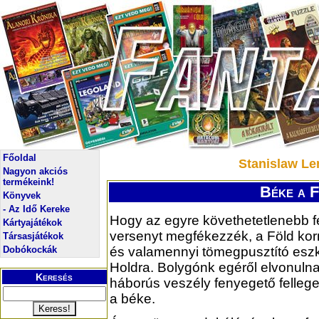
Főoldal
Stanislaw Le
Nagyon akciós
termékeink!
Béke a F
Könyvek
- Az Idő Kereke
Hogy az egyre követhetetlenebb 
Kártyajátékok
versenyt megfékezzék, a Föld ko
Társasjátékok
Dobókockák
és valamennyi tömegpusztító eszkö
Holdra. Bolygónk egéről elvonulna
Keresés
háborús veszély fenyegető fellege
a béke.