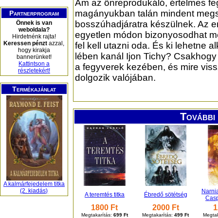
Ám az önreprodukáló, értelmes fe
magányukban talán mindent meg
Partnerprogram
bosszúhadjáratra készülnek. Az 
Önnek is van
weboldala?
egyetlen módon bizonyosodhat meg
Hirdetnénk rajta!
Keressen pénzt
azzal,
fel kell utazni oda. És ki lehetne 
hogy kirakja
lében kanál Ijon Tichy? Csakhogy 
bannerünket!
Kattintson a
a fegyverek kezében, és mire viss
részletekért!
dolgozik valójában.
Termékajánlat
További 
A kalmárfejedelem titka
(2. kiadás)
Narnia
A teremtés titka
Ébredő sötétség
Casp
1800 Ft
2000 Ft
1
Megtakarítás:
699 Ft
Megtakarítás:
499 Ft
Megtak