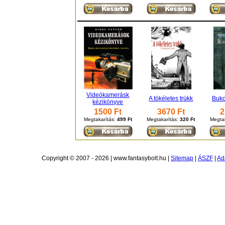
Videókamerásk
A tökéletes trükk
Buko
kézikönyve
1500 Ft
3670 Ft
2
Megtakarítás:
499 Ft
Megtakarítás:
320 Ft
Megta
Copyright © 2007 - 2026 | www.fantasybolt.hu |
Sitemap
|
ÁSZF
|
Ad