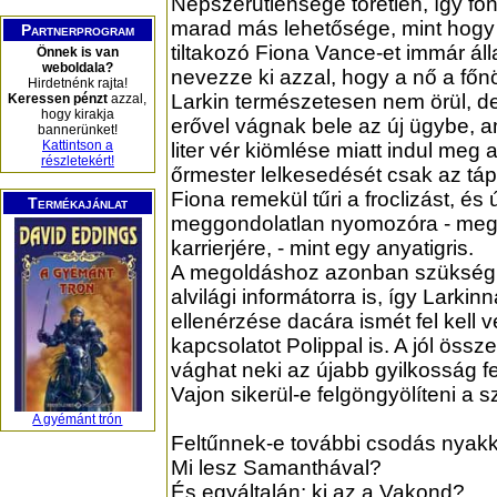
Népszerűtlensége töretlen, így f
marad más lehetősége, mint hogy 
Partnerprogram
tiltakozó Fiona Vance-et immár áll
Önnek is van
weboldala?
nevezze ki azzal, hogy a nő a főn
Hirdetnénk rajta!
Larkin természetesen nem örül, de 
Keressen pénzt
azzal,
hogy kirakja
erővel vágnak bele az új ügybe, 
bannerünket!
Kattintson a
liter vér kiömlése miatt indul meg
részletekért!
őrmester lelkesedését csak az táp
Fiona remekül tűri a froclizást, és
Termékajánlat
meggondolatlan nyomozóra - meg 
karrierjére, - mint egy anyatigris.
A megoldáshoz azonban szükség 
alvilági informátorra is, így Larki
ellenérzése dacára ismét fel kell 
kapcsolatot Polippal is. A jól össz
vághat neki az újabb gyilkosság f
Vajon sikerül-e felgöngyölíteni a 
A gyémánt trón
Feltűnnek-e további csodás nya
Mi lesz Samanthával?
És egyáltalán: ki az a Vakond?