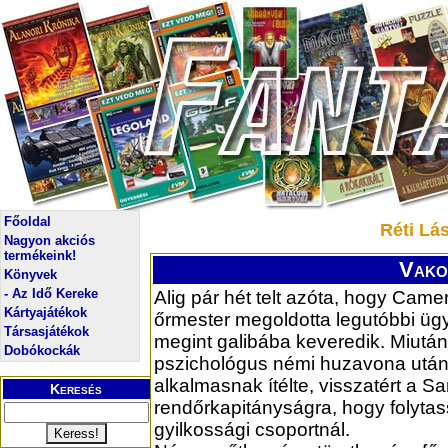
Főoldal
Réti Lá
Nagyon akciós
termékeink!
Vako
Könyvek
- Az Idő Kereke
Alig pár hét telt azóta, hogy Came
Kártyajátékok
őrmester megoldotta legutóbbi ügy
Társasjátékok
megint galibába keveredik. Miután
Dobókockák
pszichológus némi huzavona utá
alkalmasnak ítélte, visszatért a Sa
Keresés
rendőrkapitányságra, hogy folyta
gyilkossági csoportnál.