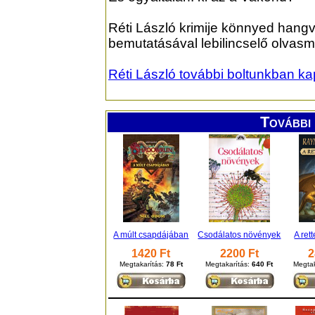
Réti László krimije könnyed hangv
bemutatásával lebilincselő olvasmá
Réti László további boltunkban k
További 
A múlt csapdájában
Csodálatos növények
A ret
1420 Ft
2200 Ft
2
Megtakarítás:
78 Ft
Megtakarítás:
640 Ft
Megtak