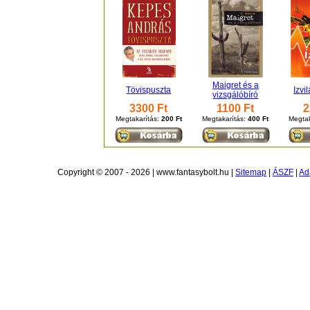
Maigret és a
Tövispuszta
Izvi
vizsgálóbíró
3300 Ft
1100 Ft
2
Megtakarítás:
200 Ft
Megtakarítás:
400 Ft
Megtak
Copyright © 2007 - 2026 | www.fantasybolt.hu |
Sitemap
|
ÁSZF
|
Ad