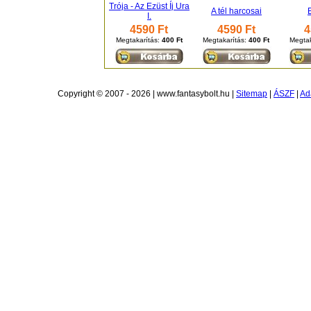
Trója - Az Ezüst Íj Ura
A tél harcosai
I.
4590 Ft
4590 Ft
4
Megtakarítás:
400 Ft
Megtakarítás:
400 Ft
Megtak
Copyright © 2007 - 2026 | www.fantasybolt.hu |
Sitemap
|
ÁSZF
|
Ad