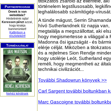
titokzatos zsaroló az ellenfele, ak
történelem legstílusosabb, legkifi
Partnerprogram
leghalálosabb számítógép-vírusát.
Önnek is van
weboldala?
Hirdetnénk rajta!
A tünde mágust, Serrin Shamandar
Keressen pénzt
azzal,
hívó Sutherlandnek tíz napja van,
hogy kirakja
bannerünket!
megtalálja a megszállottat, aki el
Kattintson a
hogy megismertesse a világgal a 
részletekért!
Madonna ősi igazságát - és bármi
Termékajánlat
elérje célját. Miközben a titokzat
és a rejtelmes Sion Rendje minde
hogy utolérje Leót, Sutherland eg
reméli, hogy megmentheti az által
technikai civilizációt...
További Shadowrun könyvek >>
Carl Sargent további boltunkban 
Nehéz kérdések
Marc Gascoigne további boltunkb