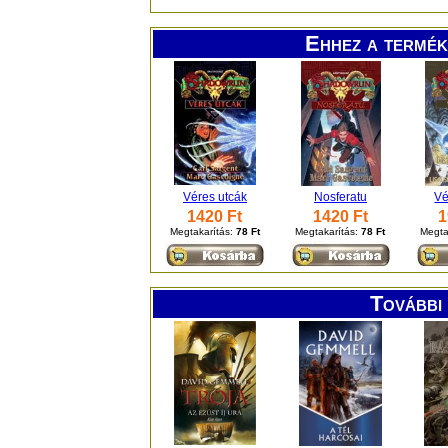
Ehhez a termék
Véres utcák
Nosferatu
Vé
1420 Ft
1420 Ft
1
Megtakarítás:
78 Ft
Megtakarítás:
78 Ft
Megta
További 