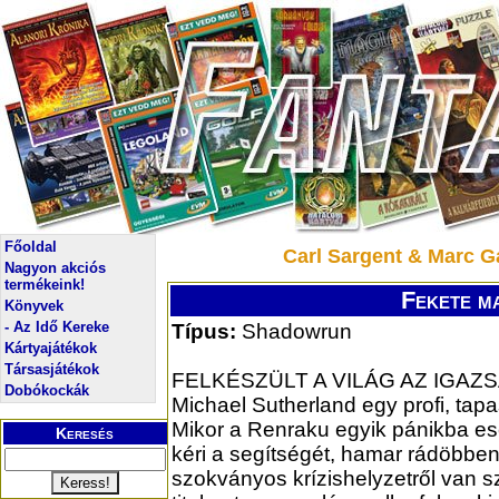
Főoldal
Carl Sargent & Marc 
Nagyon akciós
termékeink!
Fekete m
Könyvek
- Az Idő Kereke
Típus:
Shadowrun
Kártyajátékok
Társasjátékok
FELKÉSZÜLT A VILÁG AZ IGAZ
Dobókockák
Michael Sutherland egy profi, tapa
Mikor a Renraku egyik pánikba ese
Keresés
kéri a segítségét, hamar rádöbbe
szokványos krízishelyzetről van s