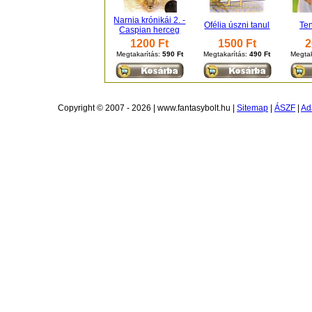
Narnia krónikái 2. -
Ofélia úszni tanul
Ten
Caspian herceg
1200 Ft
1500 Ft
2
Megtakarítás:
590 Ft
Megtakarítás:
490 Ft
Megtak
Copyright © 2007 - 2026 | www.fantasybolt.hu |
Sitemap
|
ÁSZF
|
Ad