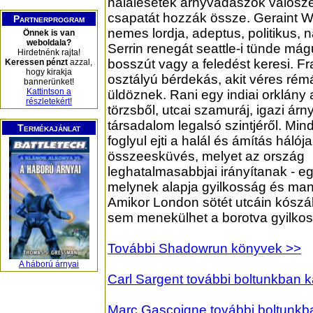
halálesetek árnyvadászok valósze
csapatát hozzák össze. Geraint W
Partnerprogram
nemes lordja, adeptus, politikus, na
Önnek is van
weboldala?
Serrin renegát seattle-i tünde mág
Hirdetnénk rajta!
bosszút vagy a feledést keresi. F
Keressen pénzt
azzal,
hogy kirakja
osztályú bérdekás, akit véres ré
bannerünket!
Kattintson a
üldöznek. Rani egy indiai orklány 
részletekért!
törzsből, utcai szamuráj, igazi árn
társadalom legalsó szintjéről. Min
Termékajánlat
foglyul ejti a halál és ámítás hálój
összeesküvés, melyet az ország
leghatalmasabbjai irányítanak - egy
melynek alapja gyilkosság és man
Amikor London sötét utcáin kószál 
sem menekülhet a borotva gyilkos 
További Shadowrun könyvek >>
A háború árnyai
Carl Sargent további boltunkban 
Marc Gascoigne további boltunkb