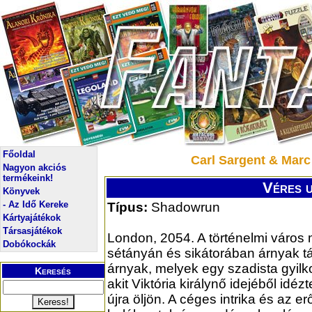
Főoldal
Carl Sargent & Marc
Nagyon akciós
termékeink!
Véres u
Könyvek
- Az Idő Kereke
Típus:
Shadowrun
Kártyajátékok
Társasjátékok
London, 2054. A történelmi város
Dobókockák
sétányán és sikátorában árnyak t
árnyak, melyek egy szadista gyilko
Keresés
akit Viktória királynő idejéből idé
újra öljön. A céges intrika és az e