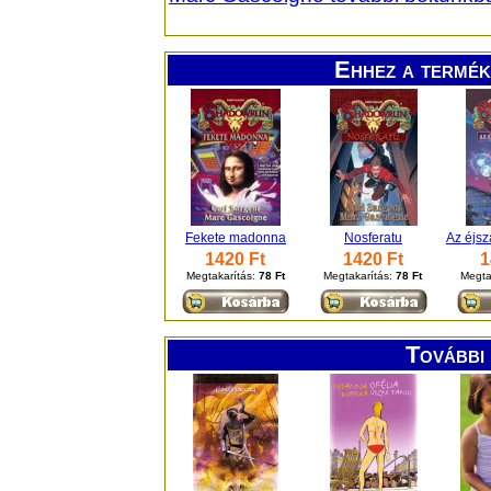
Ehhez a termék
Fekete madonna
Nosferatu
Az éjs
1420 Ft
1420 Ft
1
Megtakarítás:
78 Ft
Megtakarítás:
78 Ft
Megta
További 