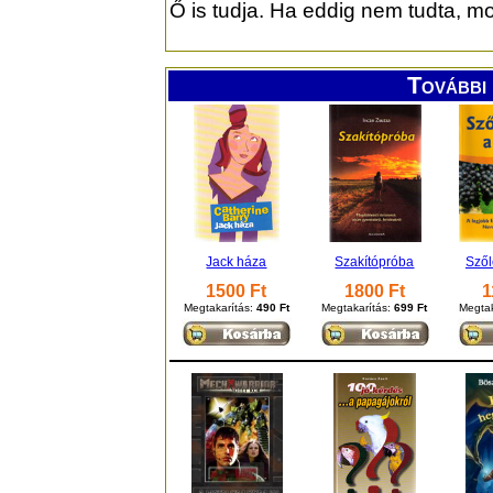
Ő is tudja. Ha eddig nem tudta, mo
További 
Jack háza
Szakítópróba
Szől
1500 Ft
1800 Ft
1
Megtakarítás:
490 Ft
Megtakarítás:
699 Ft
Megtak