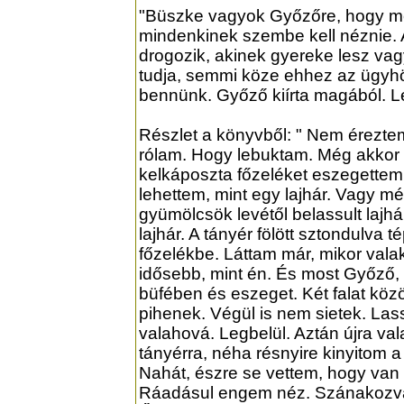
"Büszke vagyok Győzőre, hogy me
mindenkinek szembe kell néznie. A
drogozik, akinek gyereke lesz vagy
tudja, semmi köze ehhez az ügyhöz.
bennünk. Győző kiírta magából. Le
Részlet a könyvből: " Nem érezte
rólam. Hogy lebuktam. Még akkor 
kelkáposzta főzeléket eszegettem.
lehettem, mint egy lajhár. Vagy 
gyümölcsök levétől belassult laj
lajhár. A tányér fölött sztondulva 
főzelékbe. Láttam már, mikor valak
idősebb, mint én. És most Győző, a
büfében és eszeget. Két falat köz
pihenek. Végül is nem sietek. La
valahová. Legbelül. Aztán újra val
tányérra, néha résnyire kinyitom
Nahát, észre se vettem, hogy van 
Ráadásul engem néz. Szánakozva