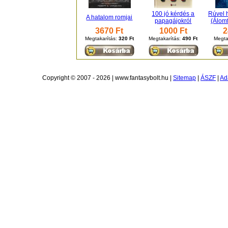
100 jó kérdés a
Rúvel 
A hatalom romjai
papagájokról
(Álom
3670 Ft
1000 Ft
2
Megtakarítás:
320 Ft
Megtakarítás:
490 Ft
Megta
Copyright © 2007 - 2026 | www.fantasybolt.hu |
Sitemap
|
ÁSZF
|
Ad