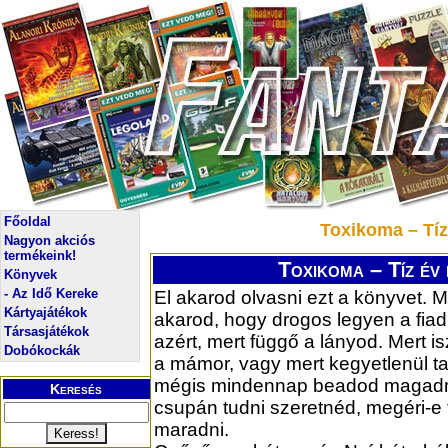
Főoldal
Toxikoma – Tíz
Nagyon akciós
termékeink!
Toxikoma – Tíz év
Könyvek
- Az Idő Kereke
El akarod olvasni ezt a könyvet. 
Kártyajátékok
akarod, hogy drogos legyen a fia
Társasjátékok
azért, mert függő a lányod. Mert 
Dobókockák
a mámor, vagy mert kegyetlenül ta
mégis mindennap beadod magad
Keresés
csupán tudni szeretnéd, megéri-e 
maradni.