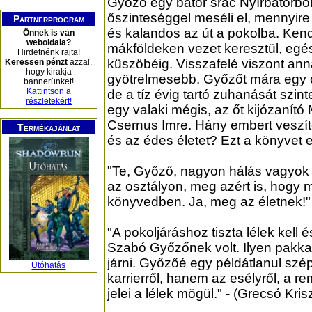
Győző egy bátor srác Nyírbátorból
őszinteséggel meséli el, mennyire
Partnerprogram
és kalandos az út a pokolba. Ke
Önnek is van
weboldala?
mákföldeken vezet keresztül, egé
Hirdetnénk rajta!
küszöbéig. Visszafelé viszont ann
Keressen pénzt
azzal,
hogy kirakja
gyötrelmesebb. Győzőt mára egy o
bannerünket!
Kattintson a
de a tíz évig tartó zuhanását szinte
részletekért!
egy valaki mégis, az őt kijózanító
Csernus Imre. Hány embert veszít
Termékajánlat
és az édes életet? Ezt a könyvet e
"Te, Győző, nagyon hálás vagyok n
az osztályon, meg azért is, hogy m
könyvedben. Ja, meg az életnek!" 
"A pokoljáráshoz tiszta lélek kell é
Szabó Győzőnek volt. Ilyen pakkal
járni. Győzőé egy példátlanul szép
Utóhatás
karrierről, hanem az esélyről, a r
jelei a lélek mögül." - (Grecsó Kris