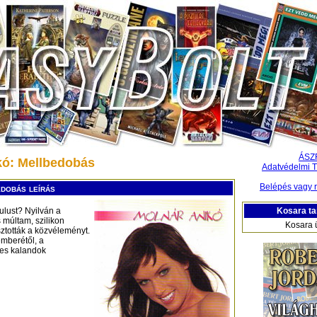
ÁSZ
kó: Mellbedobás
Adatvédelmi T
Belépés vagy r
dobás leírás
Kosara ta
ulust? Nyilván a
 múltam, szilikon
Kosara 
tották a közvéleményt.
mberétől, a
yes kalandok