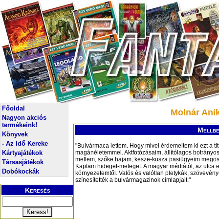
Főoldal
Molnár Ani
Nagyon akciós
termékeink!
Mellbe
Könyvek
- Az Idő Kereke
"Bulvármaca lettem. Hogy mivel érdemeltem ki ezt a tit
Kártyajátékok
magánéletemmel. Aktfotózásaim, állítólagos botrányos
mellem, szőke hajam, kesze-kusza pasiügyeim megosz
Társasjátékok
Kaptam hideget-meleget. A magyar médiától, az utca e
Dobókockák
környezetemtől. Valós és valótlan pletykák, szövevén
színesítették a bulvármagazinok címlapjait."
Keresés