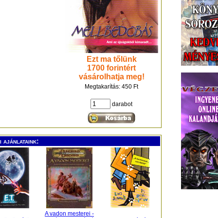
Ezt ma tőlünk
1700 forintért
vásárolhatja meg!
Megtakarítás: 450 Ft
darabot
 ajánlataink:
A vadon mesterei -