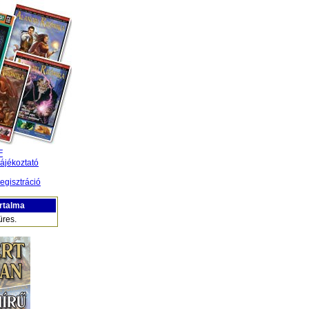
F
ájékoztató
egisztráció
rtalma
üres.