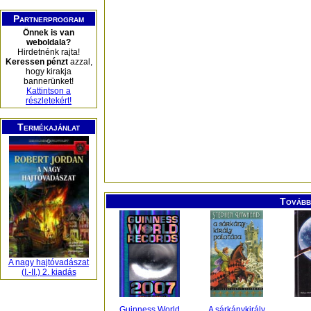
Partnerprogram
Önnek is van
weboldala?
Hirdetnénk rajta!
Keressen pénzt
azzal,
hogy kirakja
bannerünket!
Kattintson a
részletekért!
Termékajánlat
További
A nagy hajtóvadászat
(I.-II.) 2. kiadás
Guinness World
A sárkánykirály