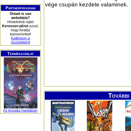
vége csupán kezdete valaminek.
Partnerprogram
Önnek is van
weboldala?
Hirdetnénk rajta!
Keressen pénzt
azzal,
hogy kirakja
bannerünket!
Kattintson a
részletekért!
Termékajánlat
További 
Az éjszaka markában