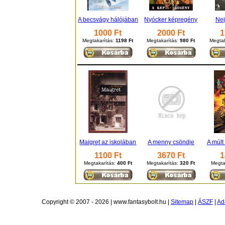
A becsvágy hálójában
Nyócker képregény
Nej
1000 Ft
2000 Ft
1
Megtakarítás:
1198 Ft
Megtakarítás:
980 Ft
Megtak
Maigret az iskolában
A menny csöndje
A múlt
1100 Ft
3670 Ft
1
Megtakarítás:
400 Ft
Megtakarítás:
320 Ft
Megta
Copyright © 2007 - 2026 | www.fantasybolt.hu |
Sitemap
|
ÁSZF
|
Ad