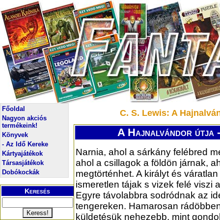
Főoldal
C. S. Lewis: A Hajnalván
Nagyon akciós
termékeink!
A Hajnalvándor útja -
Könyvek
- Az Idő Kereke
Narnia, ahol a sárkány felébred m
Kártyajátékok
ahol a csillagok a földön járnak, a
Társasjátékok
Dobókockák
megtörténhet. A királyt és váratlan 
ismeretlen tájak s vizek felé viszi
Keresés
Egyre távolabbra sodródnak az i
tengereken. Hamarosan rádöbbe
küldetésük nehezebb, mint gondolt