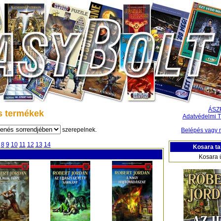
ÁSZ
s termékek
Adatvédelmi T
szerepelnek.
Belépés vagy r
8
9
10
11
12
13
14
Kosara ta
Kosara 