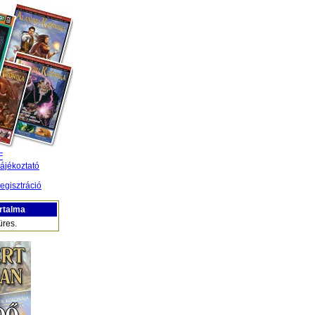
F
ájékoztató
egisztráció
rtalma
üres.