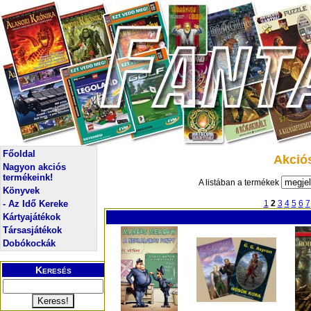
Főoldal
Akció
Nagyon akciós
termékeink!
A listában a termékek
Könyvek
- Az Idő Kereke
1
2
3
4
5
6
7
Kártyajátékok
Társasjátékok
Dobókockák
Keresés