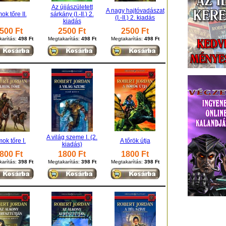
Az újjászületett
A nagy hajtóvadászat
ok tőre II.
sárkány (I.-II.) 2.
(I.-II.) 2. kiadás
kiadás
500 Ft
2500 Ft
2500 Ft
arítás:
498 Ft
Megtakarítás:
498 Ft
Megtakarítás:
498 Ft
A világ szeme I. (2.
ok tőre I.
A tőrök útja
kiadás)
800 Ft
1800 Ft
1800 Ft
arítás:
398 Ft
Megtakarítás:
398 Ft
Megtakarítás:
398 Ft