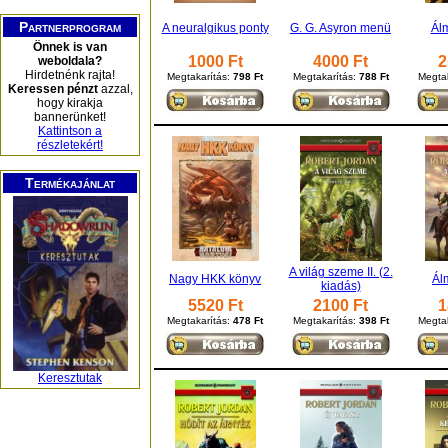
Partnerprogram
A neuralgikus ponty
G. G. Asyron menü
Álm
Önnek is van
1000 Ft
4000 Ft
2
weboldala?
Hirdetnénk rajta!
Megtakarítás:
798 Ft
Megtakarítás:
788 Ft
Megtak
Keressen pénzt
azzal,
hogy kirakja
bannerünket!
Kattintson a
részletekért!
Termékajánlat
A világ szeme II. (2.
Nagy HKK könyv
Álm
kiadás)
5520 Ft
2100 Ft
1
Megtakarítás:
478 Ft
Megtakarítás:
398 Ft
Megtak
Keresztutak