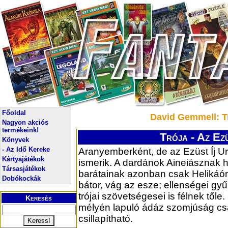
Főoldal
David Gemmell: Tró
Nagyon akciós
termékeink!
Trója - Az Ezü
Könyvek
- Az Idő Kereke
Aranyemberként, de az Ezüst Íj Ur
Kártyajátékok
ismerik. A dardánok Aineiásznak h
Társasjátékok
barátainak azonban csak Helikáón
Dobókockák
bátor, vág az esze; ellenségei gyű
trójai szövetségesei is félnek tőle.
Keresés
mélyén lapuló ádáz szomjúság csa
csillapítható.