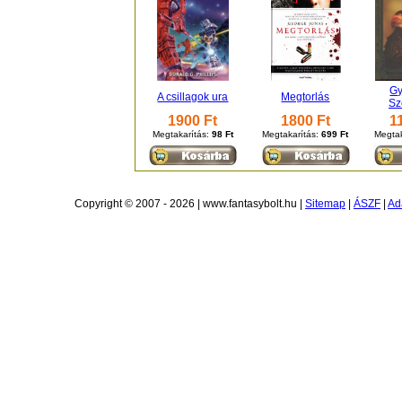
Gy
A csillagok ura
Megtorlás
Sz
1900 Ft
1800 Ft
1
Megtakarítás:
98 Ft
Megtakarítás:
699 Ft
Megtak
Copyright © 2007 - 2026 | www.fantasybolt.hu |
Sitemap
|
ÁSZF
|
Ad