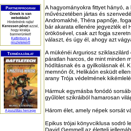
A hagyományokra fittyet hányó, a
Partnerprogram
művészetében jártas és szen­­ved
Önnek is van
weboldala?
Andromakhé, Théra papnője, foga
Hirdetnénk rajta!
bár akarata ellenére jegyezték el H
Keressen pénzt
azzal,
hogy kirakja
örökösével, csak azt fogja szeretni
bannerünket!
Kattintson a
választ, és úgy él, ahogy azt vágya
részletekért!
A mükénéi Arguriosz sziklaszilárd 
Termékajánlat
páratlan harcos, de mint minden m
hódításnak és a gyilkolásnak él. K
memnón őt, Helikáón esküdt ellen
arany Trója védel­mének kikémlelé
Hármuk egymásba fonódó sorsábó
gyűlölet szikráiból hamarosan világ
Három élet, amely népek sorsát vá
A pusztítás hercege
Epikus trójai könyvciklusa sodró l
David Gemmell az életteli jellemábr