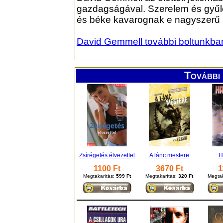
gazdagságával. Szerelem és gyűlöl
és béke kavarognak e nagyszerű k
David Gemmell további boltunkba
További 
Zsírégetés élvezettel
A lánc mestere
H
1100 Ft
3670 Ft
1
Megtakarítás:
599 Ft
Megtakarítás:
320 Ft
Megtak